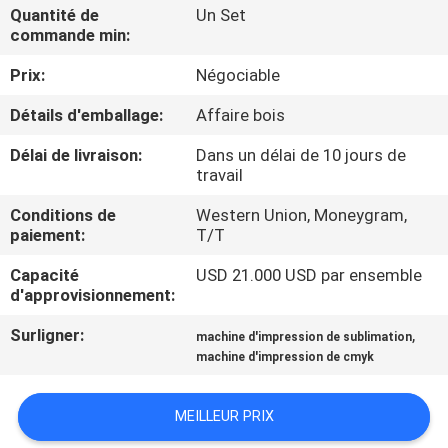
VISITE
Quantité de
Un Set
commande min:
D'USINE
Prix:
Négociable
CONTRÔLE
Détails d'emballage:
Affaire bois
DE
Délai de livraison:
Dans un délai de 10 jours de
LA
travail
QUALITÉ
Conditions de
Western Union, Moneygram,
paiement:
T/T
CONTACT
Capacité
USD 21.000 USD par ensemble
d'approvisionnement:
Surligner:
,
NOUVELLES
machine d'impression de sublimation
machine d'impression de cmyk
TOUS
MEILLEUR PRIX
LES