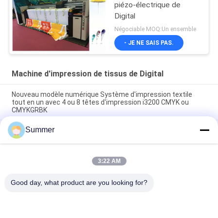
piézo-électrique de
Digital
Négociable MOQ:Un ensemble
- JE NE SAIS PAS.
Machine d'impression de tissus de Digital
Nouveau modèle numérique Système d'impression textile
tout en un avec 4 ou 8 têtes d'impression i3200 CMYK ou
CMYKGRBK
Summer
Shanghai SAER COLOR 4 couleurs ou 8 couleurs Système
d'impression textile numérique 3200mm Grand format de
tissu Plotter
3:22 AM
Imprimante numérique en polyester sublimation Imprimante
directe de tissu
Good day, what product are you looking for?
Catégories populaires
Tous