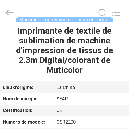
2026
Shanghai
Color
Digital
Supplier
Machine d'impression de tissus de Digital
Co.,
Ltd..
Imprimante de textile de
APERÇU
All
Rights
Reserved.
sublimation de machine
PRODUITS
d'impression de tissus de
2.3m Digital/colorant de
VIDÉOS
Muticolor
A
Lieu d'origine:
La Chine
PROPOS
Nom de marque:
SEAR
DE
Certification:
CE
NOUS
Numéro de modèle:
CSR2200