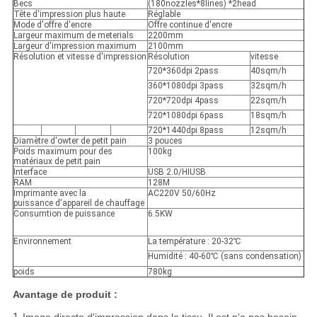
Becs
(180nozzles*8lines) *2head
Tête d'impression plus haute
Réglable
Mode d'offre d'encre
Offre continue d'encre
Largeur maximum de meterials
2200mm
Largeur d'impression maximum
2100mm
Résolution et vitesse d'impression
Résolution
vitesse
720*360dpi 2pass
40sqm/h
360*1080dpi 3pass
32sqm/h
720*720dpi 4pass
22sqm/h
720*1080dpi 6pass
18sqm/h
720*1440dpi 8pass
12sqm/h
Diamètre d'owter de petit pain
3 pouces
Poids maximum pour des
100kg
matériaux de petit pain
Interface
USB 2.0/HIUSB
RAM
128M
Imprimante avec la
AC220V 50/60Hz
puissance d'appareil de chauffage
Consumtion de puissance
6.5KW
Environnement
La température : 20-32℃
Humidité : 40-60℃ (sans condensation)
poids
780kg
Avantage de produit :