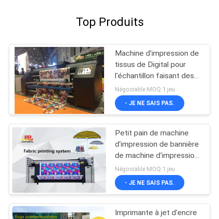
Top Produits
Machine d'impression de
tissus de Digital pour
l'échantillon faisant des
solutions d'impression
Négociable MOQ:1 jeu
- JE NE SAIS PAS.
Petit pain de machine
d'impression de bannière
de machine d'impression
de tissus de jet d'encre
Négociable MOQ:1 jeu
de Digital pour rouler le
- JE NE SAIS PAS.
type
Imprimante à jet d'encre