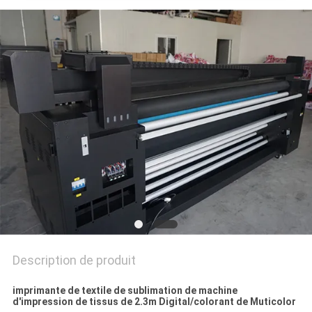
CAS
COMPANY
NEWS
PLAN
DU
SITE
POLITIQUE
DE
Description de produit
CONFIDENTIALITÉ
imprimante de textile de sublimation de machine
d'impression de tissus de 2.3m Digital/colorant de Muticolor