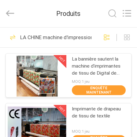
2026
Shanghai
Color
Produits
Digital
Supplier
Co.,
Ltd..
APERÇU
All
232
Rights
LA CHINE machine d'impression de sublimation
Reserved.
Machine
PRODUITS
d'impression de
HOT
La bannière sautent la
machine d'imprimantes
tissus de Digital
VIDÉOS
de tissu de Digital de
machine d'impression de
MOQ:1 jeu
drapeau pour l'affichage
ENQUÊTE
A
MAINTENANT
176
PROPOS
Machine
HOT
Imprimante de drapeau
DE
de tissu de textile
NOUS
d'impression de
MOQ:1 jeu
tissu de Digital