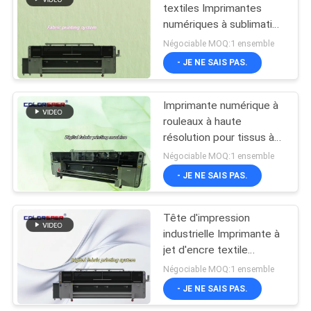
textiles Imprimantes
numériques à sublimation
106
de tissu Facile à utiliser
Négociable MOQ:1 ensemble
Multicolore
imprimante
- JE NE SAIS PAS.
dissolvante d'eco
Imprimante numérique à
rouleaux à haute
résolution pour tissus à
rouleaux avec chauffage
Négociable MOQ:1 ensemble
infrarouge éloigné,
- JE NE SAIS PAS.
255
machine tout-en-un pour
les matériaux de coton
Machine
et de polyester
Tête d'impression
industrielle Imprimante à
d'impression de
jet d'encre textile
drapeau
numérique à rouleau à
Négociable MOQ:1 ensemble
rouleau haute efficacité
- JE NE SAIS PAS.