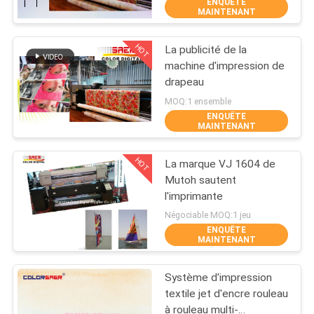
ENQUÊTE
VISITE
MAINTENANT
D'USINE
HOT
La publicité de la
55
machine d'impression de
CONTRÔLE
drapeau
Imprimante de DTF
DE
MOQ:1 ensemble
ENQUÊTE
LA
MAINTENANT
QUALITÉ
HOT
La marque VJ 1604 de
Mutoh sautent
CONTACT
l'imprimante
120
Négociable MOQ:1 jeu
ENQUÊTE
NOUVELLES
MAINTENANT
Imprimante DTF UV
Système d'impression
TOUS
textile jet d'encre rouleau
LES
à rouleau multi-