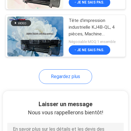
- JE NE SAIS PAS.
130
grand format avec
pigment et encre de
Imprimante de tête
sublimation
Tête d'impression
d'Epson
industrielle KJ4B-QL, 4
pièces, Machine
d'impression numérique
Négociable MOQ:1 ensemble
sur tissu, équipement
- JE NE SAIS PAS.
d'imprimante numérique
sur tissu
69
Regardez plus
appareil de
chauffage de
sublimation
Laisser un message
Nous vous rappellerons bientôt!
42