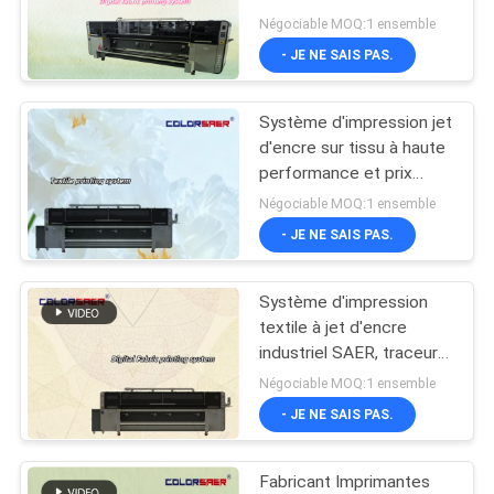
spécifications du
CAS
Négociable MOQ:1 ensemble
fabricant CSR3200
- JE NE SAIS PAS.
Traceur textile avec
179
COMPANY
encre pigmentaire et
sublimation
Système d'impression jet
NEWS
imprimante UV
d'encre sur tissu à haute
performance et prix
d'usine, traceur textile
PLAN
Négociable MOQ:1 ensemble
haute résolution
- JE NE SAIS PAS.
DU
SITE
Système d'impression
83
textile à jet d'encre
POLITIQUE
machine de
industriel SAER, traceur
textile haute vitesse
DE
Négociable MOQ:1 ensemble
calendrier de textile
pour matériaux en
- JE NE SAIS PAS.
CONFIDENTIALITÉ
polyester et coton
Fabricant Imprimantes