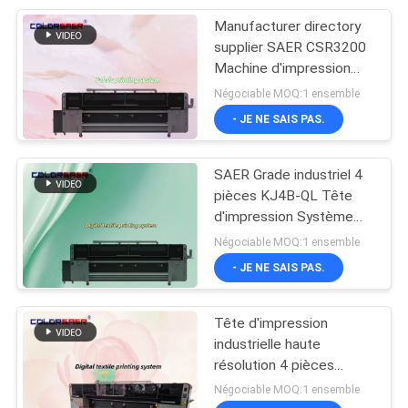
Manufacturer directory
178
supplier SAER CSR3200
machine
Machine d'impression
textile grand format
Négociable MOQ:1 ensemble
d'impression de
avec unité de chauffage
- JE NE SAIS PAS.
par fixation
sublimation
SAER Grade industriel 4
pièces KJ4B-QL Tête
d'impression Système
192
d'impression textile
Négociable MOQ:1 ensemble
grand format avec
- JE NE SAIS PAS.
Traceur de tissu
sublimation et encre
pigmentée
Tête d'impression
industrielle haute
résolution 4 pièces
KJ4B-QL système
Négociable MOQ:1 ensemble
d'impression textile