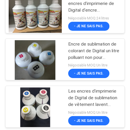
encres d'imprimerie de
Digital d'encre
106
d'imprimerie de
Négociable MOQ:24 litres
sublimation 1000ml
imprimante
- JE NE SAIS PAS.
dissolvante d'eco
Encre de sublimation de
colorant de Digital un litre
polluant non pour
l'impression de tissus
Négociable MOQ:Un litre
- JE NE SAIS PAS.
255
Machine
Les encres d'imprimerie
de Digital de sublimation
d'impression de
de vêtement lavent
drapeau
résistant pour le courrier
Négociable MOQ:Un litre
extérieur d'intérieur
- JE NE SAIS PAS.