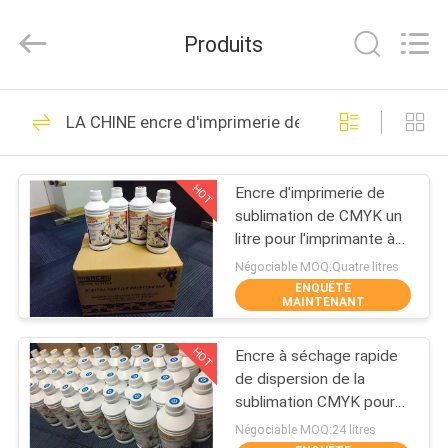
2026
Shanghai
Color
Produits
Digital
Supplier
Co.,
Ltd..
APERÇU
All
232
Rights
LA CHINE encre d'imprimerie de sublimation
Reserved.
Machine
PRODUITS
d'impression de
HOT
Encre d'imprimerie de
sublimation de CMYK un
tissus de Digital
VIDÉOS
litre pour l'imprimante à
jet d'encre de textile
Négociable MOQ:Quatre litres
ENQUÊTE
A
MAINTENANT
176
PROPOS
Machine
HOT
Encre à séchage rapide
DE
de dispersion de la
NOUS
d'impression de
sublimation CMYK pour
Epson dx4, dx5, dx7
Négociable MOQ:24 litres
tissu de Digital