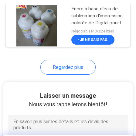
Encre à base d'eau de
178
sublimation d'impression
machine
colorée de Digital pour la
peinture de tissu de
Négociable MOQ:24 litres
d'impression de
nature de textiles
- JE NE SAIS PAS.
sublimation
Regardez plus
192
Traceur de tissu
Laisser un message
Nous vous rappellerons bientôt!