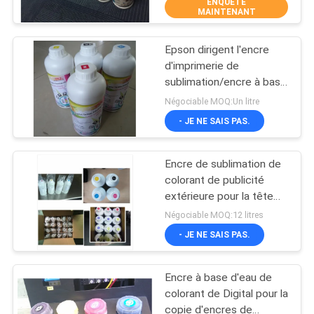
ENQUÊTE
VISITE
MAINTENANT
D'USINE
Epson dirigent l'encre
55
d'imprimerie de
CONTRÔLE
sublimation/encre à base
Imprimante de DTF
DE
d'eau pour les matériaux
Négociable MOQ:Un litre
enduits
LA
- JE NE SAIS PAS.
QUALITÉ
Encre de sublimation de
colorant de publicité
CONTACT
extérieure pour la tête
120
d'impression Dx5/Dx7
Négociable MOQ:12 litres
sur le vêtement
NOUVELLES
- JE NE SAIS PAS.
Imprimante DTF UV
Encre à base d'eau de
TOUS
colorant de Digital pour la
LES
copie d'encres de