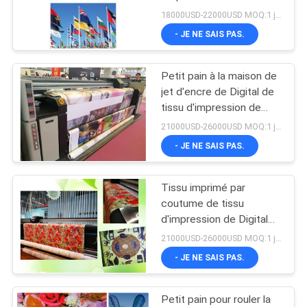
d'impression de
CAS
18000USD-22000USD MOQ:1 jeu
sublimation de Digital
- JE NE SAIS PAS.
179
COMPANY
Petit pain à la maison de
NEWS
imprimante UV
jet d'encre de Digital de
tissu d'impression de
sublimation de textile
PLAN
21000USD-26000USD MOQ:1 jeu
pour rouler la machine
- JE NE SAIS PAS.
DU
SITE
Tissu imprimé par
83
coutume de tissu
POLITIQUE
machine de
d'impression de Digital
d'encre de sublimation
DE
21000USD-26000USD MOQ:1 jeu
calendrier de textile
garantie de 1 an
- JE NE SAIS PAS.
CONFIDENTIALITÉ
Petit pain pour rouler la