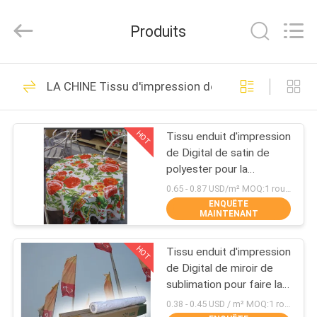
2026
Shanghai
Color
Produits
Digital
Supplier
Co.,
Ltd..
APERÇU
All
232
Rights
LA CHINE Tissu d'impression de Digital
Reserved.
Machine
PRODUITS
d'impression de
HOT
Tissu enduit d'impression
de Digital de satin de
tissus de Digital
VIDÉOS
polyester pour la
fabrication de nappe
0.65 - 0.87 USD/m² MOQ:1 rouleau
ENQUÊTE
A
MAINTENANT
176
PROPOS
Machine
HOT
Tissu enduit d'impression
DE
de Digital de miroir de
NOUS
d'impression de
sublimation pour faire la
bannière diminuer
0.38 - 0.45 USD / m² MOQ:1 rouleau
tissu de Digital