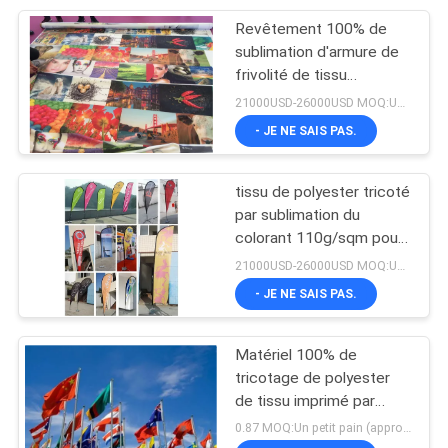
Revêtement 100% de
178
sublimation d'armure de
machine
frivolité de tissu
d'impression de Digital
21000USD-26000USD MOQ:Un petit pain (approximativement 100m par petit pain)
d'impression de
de polyester
- JE NE SAIS PAS.
sublimation
tissu de polyester tricoté
par sublimation du
colorant 110g/sqm pour
192
la bannière d'impression
21000USD-26000USD MOQ:Un petit pain (approximativement 100m par petit pain)
de Digital
- JE NE SAIS PAS.
Traceur de tissu
Matériel 100% de
tricotage de polyester
de tissu imprimé par
coutume de chaîne pour
0.87 MOQ:Un petit pain (approximativement 100m par petit pain)
la couverture de Tableau