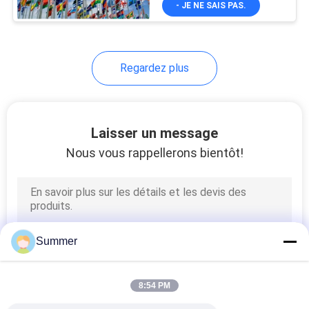
- JE NE SAIS PAS.
130
Imprimante de tête
d'Epson
Regardez plus
Laisser un message
Nous vous rappellerons bientôt!
69
appareil de
chauffage de
sublimation
Summer
8:54 PM
42