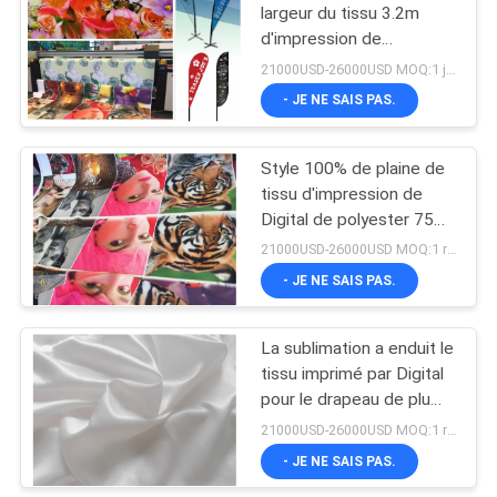
largeur du tissu 3.2m
d'impression de
106
sublimation avec la
21000USD-26000USD MOQ:1 jeu
certification de la CE
imprimante
- JE NE SAIS PAS.
dissolvante d'eco
Style 100% de plaine de
tissu d'impression de
Digital de polyester 75D
* compte du fil 75D pour
21000USD-26000USD MOQ:1 rouleau
le rideau
- JE NE SAIS PAS.
255
Machine
La sublimation a enduit le
tissu imprimé par Digital
d'impression de
pour le drapeau de plume
drapeau
faisant à 250g/M le
21000USD-26000USD MOQ:1 rouleau
poids de ²
- JE NE SAIS PAS.