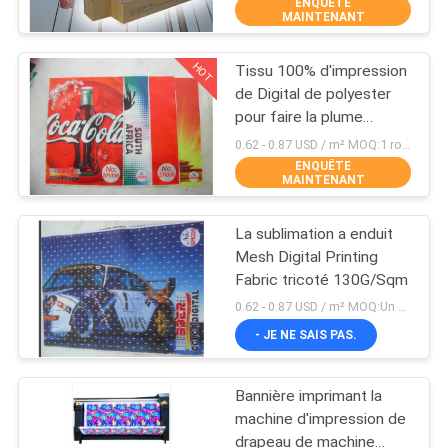
directement
ENQUÊTE
VISITE
MAINTENANT
D'USINE
HOT
Tissu 100% d'impression
55
de Digital de polyester
CONTRÔLE
pour faire la plume
Imprimante de DTF
DE
diminuer directement
0.62 - 0.87 USD / m² MOQ:1 rouleau
ENQUÊTE
LA
MAINTENANT
QUALITÉ
La sublimation a enduit
Mesh Digital Printing
CONTACT
Fabric tricoté 130G/Sqm
120
0.62 - 0.87 USD / m² MOQ:Un petit pain (approximativement 100m par petit pain)
NOUVELLES
- JE NE SAIS PAS.
Imprimante DTF UV
Bannière imprimant la
TOUS
machine d'impression de
LES
drapeau de machine