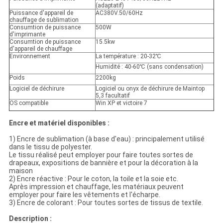
(adaptatif)
Puissance d'appareil de
AC380V.50/60Hz
chauffage de sublimation
Consumtion de puissance
500W
d'imprimante
Consumtion de puissance
15.5kw
d'appareil de chauffage
Environnement
La température : 20-32℃
Humidité : 40-60℃ (sans condensation)
Poids
2200kg
Logiciel de déchirure
Logiciel ou onyx de déchirure de Maintop
5,3 facultatif
OS compatible
Win XP et victoire 7
Encre et matériel disponibles :
1) Encre de sublimation (à base d'eau) : principalement utilisé
dans le tissu de polyester.
Le tissu réalisé peut employer pour faire toutes sortes de
drapeaux, expositions de bannière et pour la décoration à la
maison
2) Encre réactive : Pour le coton, la toile et la soie etc.
Après impression et chauffage, les matériaux peuvent
employer pour faire les vêtements et l'écharpe.
3) Encre de colorant : Pour toutes sortes de tissus de textile.
Description :