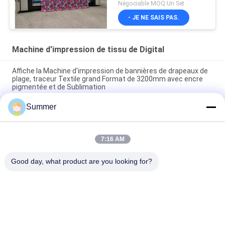
Precison pour le
Négociable MOQ:Un Set
drapeau/affiche
- JE NE SAIS PAS.
Machine d'impression de tissu de Digital
Affiche la Machine d'impression de bannières de drapeaux de
plage, traceur Textile grand Format de 3200mm avec encre
pigmentée et de Sublimation
Summer
Imprimante de tissus Impresora Machine d'impression
numérique textile / tissu à vendre 4 ou 8 couleurs avec encre
pigment & encre de sublimation
7:16 AM
Système d'impression textile grand format 4 et 8 couleurs de
haute qualité Plotteur de tissu jet d'encre de haute précision
Good day, what product are you looking for?
Catégories populaires
Tous
Machine 
Machine 
D'impression De 
D'impression De 