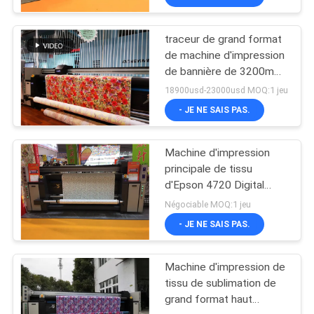
traceur de grand format
de machine d'impression
de bannière de 3200mm
avec la tête d'impression
18900usd-23000usd MOQ:1 jeu
de 4720 Epson
- JE NE SAIS PAS.
Machine d'impression
principale de tissu
d'Epson 4720 Digital
automatique pour la
Négociable MOQ:1 jeu
tente et le tissu de
- JE NE SAIS PAS.
parapluie de drapeau
Machine d'impression de
tissu de sublimation de
grand format haut