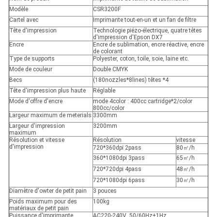
Modèle
CSR3200F
Cartel avec
Imprimante tout-en-un et un fan de filtre
Tête d'impression
Technologie piézo-électrique, quatre têtes
d'impression d'Epson DX7
Encre
Encre de sublimation, encre réactive, encre
de colorant
Type de supports
Polyester, coton, toile, soie, laine etc.
Mode de couleur
Double CMYK
Becs
(180nozzles*8lines) têtes *4
Tête d'impression plus haute
Réglable
Mode d'offre d'encre
mode 4color : 400cc cartridge*2/color
800cc/color
Largeur maximum de meterials
3300mm
Largeur d'impression
3200mm
maximum
Résolution et vitesse
Résolution
vitesse
d'impression
720*360dpi 2pass
80㎡/h
360*1080dpi 3pass
65㎡/h
720*720dpi 4pass
48㎡/h
720*1080dpi 6pass
30㎡/h
Diamètre d'owter de petit pain
3 pouces
Poids maximum pour des
100kg
matériaux de petit pain
Puissance d'imprimante
AC220-240V .50/60Hz±1Hz