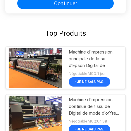
Continuer
Top Produits
Machine d'impression
principale de tissu
d'Epson Digital de
couleur de CMYK quatre
Négociable MOQ:1 jeu
- JE NE SAIS PAS.
Machine d'impression
continue de tissu de
Digital de mode d'offre
d'encre
Négociable MOQ:Un Set
- JE NE SAIS PAS.