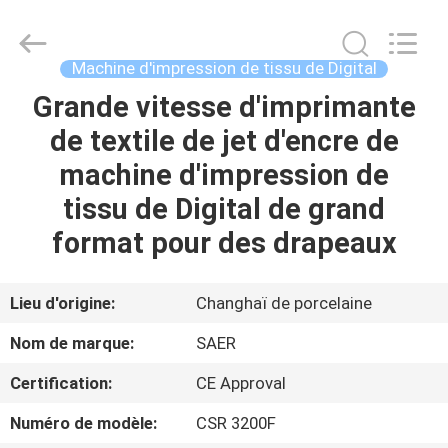
2026
Shanghai
Color
Digital
Supplier
Machine d'impression de tissu de Digital
Co.,
Ltd..
Grande vitesse d'imprimante
APERÇU
All
Rights
Reserved.
de textile de jet d'encre de
PRODUITS
machine d'impression de
tissu de Digital de grand
VIDÉOS
format pour des drapeaux
A
Lieu d'origine:
Changhaï de porcelaine
PROPOS
Nom de marque:
SAER
DE
Certification:
CE Approval
NOUS
Numéro de modèle:
CSR 3200F