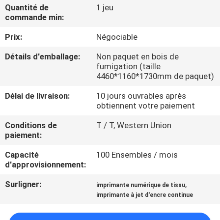
VISITE
Quantité de
1 jeu
commande min:
D'USINE
Prix:
Négociable
CONTRÔLE
Détails d'emballage:
Non paquet en bois de
fumigation (taille
DE
4460*1160*1730mm de paquet)
LA
Délai de livraison:
10 jours ouvrables après
QUALITÉ
obtiennent votre paiement
Conditions de
T / T, Western Union
CONTACT
paiement:
Capacité
100 Ensembles / mois
d'approvisionnement:
NOUVELLES
Surligner:
,
imprimante numérique de tissu
imprimante à jet d'encre continue
TOUS
LES