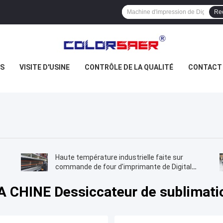
Re
US
VISITE D'USINE
CONTRÔLE DE LA QUALITÉ
CONTACT
Haute température industrielle faite sur
commande de four d'imprimante de Digital
pour la chaleur de tissu
A CHINE Dessiccateur de sublimati