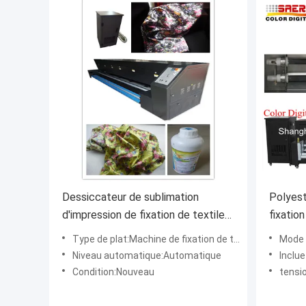
Dessiccateur de sublimation
Polyes
d'impression de fixation de textile
fixatio
pour faire le tissu colorer
fonctio
Type de plat:Machine de fixation de textile
Mode 
brillamment 3.2m
100m/h
Niveau automatique:Automatique
Incluez:Un a
Condition:Nouveau
tensi