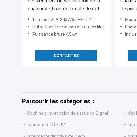
dessiccateur de sublimation de la
Chauffa
chaleur de tissu de textile de coton
de puis
de largeur de 2.2m avec la haute
DPI pou
tension:220V-240V/50 HERTZ
Mode de c
température
textile
Utilisation:Fixez la couleur du textile imprimé
Encre:En
Puissance brute:4.5kw
Incluez:Un a
CONTACTEZ
Parcourir les catégories：
Machine d'impression de tissus de Digital
Mach
Imprimante DTF UV
impr
imprimante dissolvante d'eco
Mach