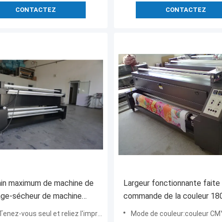
CONTACTEZ
CONTACTEZ
ain maximum de machine de
Largeur fonctionnante faite 
age-sécheur de machine
commande de la couleur 1
sion de Digital de taille de
de fixation de machine de
nez-vous seul et reliez l'imprimante
Mode de couleur:couleur CMYK du
de 1.8m à rouler
sublimation de colorant des