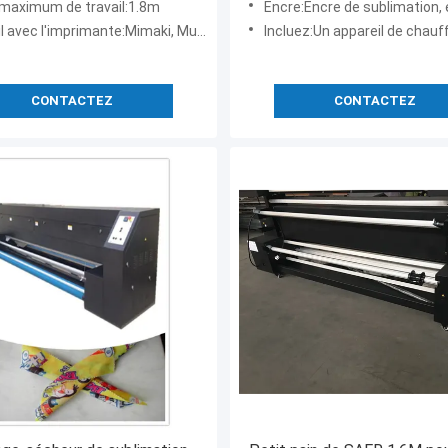
e maximum de travail:1.8m
Encre:Encre de sublimation, encre réactive, enc
drapeaux SR1800
 l'imprimante:Mimaki, Mutoh, Roland et toute autre imprimante
Incluez:Un appareil de chauffage de sublimation de 1,8 m et u
CONTACTEZ
CONTACTEZ