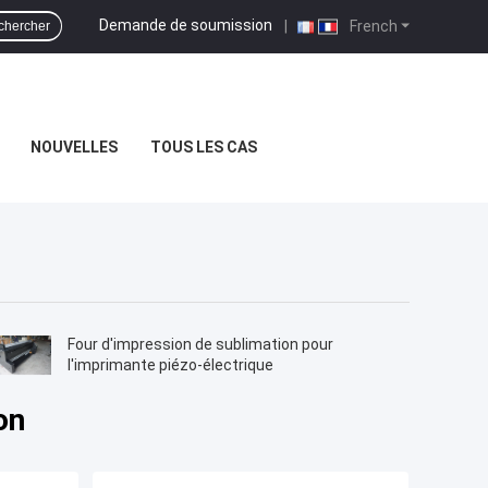
Demande de soumission
|
French
chercher
NOUVELLES
TOUS LES CAS
Four d'impression de sublimation pour
l'imprimante piézo-électrique
on