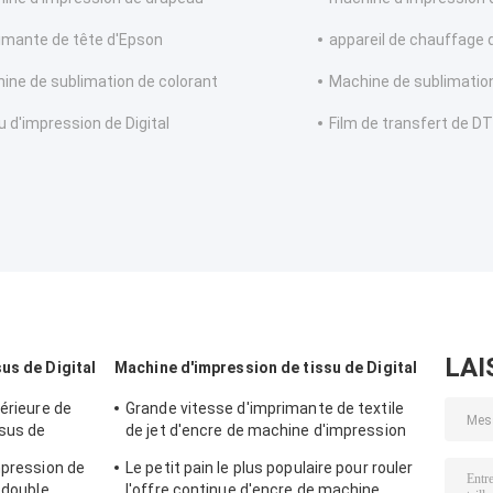
imante de tête d'Epson
appareil de chauffage 
ine de sublimation de colorant
Machine de sublimation
u d'impression de Digital
Film de transfert de D
LAI
us de Digital
Machine d'impression de tissu de Digital
térieure de
Grande vitesse d'imprimante de textile
sus de
de jet d'encre de machine d'impression
ation à la
de tissu de Digital de grand format pour
mpression de
Le petit pain le plus populaire pour rouler
des drapeaux
 double
l'offre continue d'encre de machine