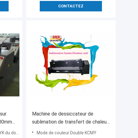
CONTACTEZ
sur
Machine de dessiccateur de
800mm
sublimation de transfert de chaleur
pour le double tissu latéral de
 double 4
Mode de couleur:Double KCMY
polyester