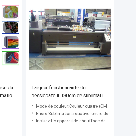
ance du
Largeur fonctionnante du
imation
dessiccateur 180cm de sublimation
u CE
de fixation de couleur vitesse
Mode de couleur:Couleur quatre (CMYK)
d'impression de 20 - de
Encre:Sublimation, réactive, encre de colorant
100m/heure
Incluez:Un appareil de chauffage de sublimation de 1,8 m et une fan de filtre