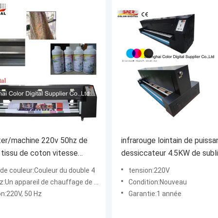
ter/machine 220v 50hz de
infrarouge lointain de puiss
n tissu de coton vitesse
dessiccateur 4.5KW de subl
nnante de 20 - de
de colorant de 3.2m avec d
de couleur:Couleur du double 4
tension:220V
eure
diplômée
ppareil de chauffage de 1.6m directement et une fan de filtre
Condition:Nouveau
on:220V, 50 Hz
Garantie:1 année