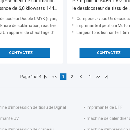
ge-sécheur de sublimation
Petit pain de SAER 1.6M pou
sance de 6,0 kilowatts 1440
le dessiccateur de tissu de
r l'imprimante de tissu de
polyester de dessiccateur 
ouleur:Double CMYK (cyan, Megenta, jaune, noir)
Composez-vous:Un dessiccateur de textile de 1.6
sublimation avec la grande 
cre de sublimation, réactive et de colorant
Imprimante il peut uni:Mutoh, Mimaki, Roland et toute autre imprima
ppareil de chauffage d'imprimante de 3.2m et une fan de filtre
Largeur fonctionnante:1.6m
CONTACTEZ
CONTACTEZ
Page 1 of 4
|<
<<
1
2
3
4
>>
>|
ine d'impression de tissu de Digital
Imprimante de DTF
imante UV
machine de calendrier d
ine d'impression de drapeau
machine d'impression 