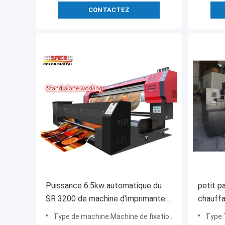
CONTACTEZ
Puissance 6.5kw automatique du
petit p
SR 3200 de machine d'imprimante
chauff
de textile de machine d'impression
d'impres
Type de machine:Machine de fixation de couleur
Type:Te
de Digital
travail 