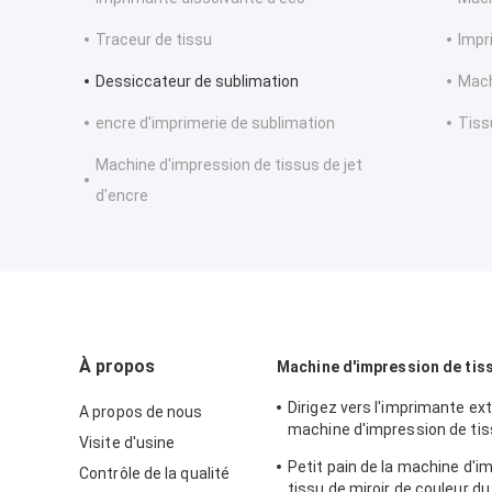
Traceur de tissu
Impr
Dessiccateur de sublimation
Mach
encre d'imprimerie de sublimation
Tiss
Machine d'impression de tissus de jet
d'encre
À propos
Machine d'impression de tiss
Dirigez vers l'imprimante ex
A propos de nous
machine d'impression de tis
Visite d'usine
Digital de tissu pour la décor
Petit pain de la machine d'i
Contrôle de la qualité
maison
tissu de miroir de couleur du