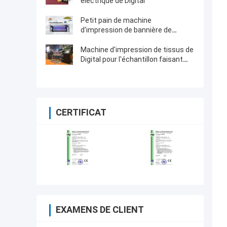
électrique de Digital
Petit pain de machine
d'impression de bannière de
machine d'impression de tissus de
jet d'encre de Digital pour rouler le
Machine d'impression de tissus de
type
Digital pour l'échantillon faisant
des solutions d'impression
CERTIFICAT
EXAMENS DE CLIENT