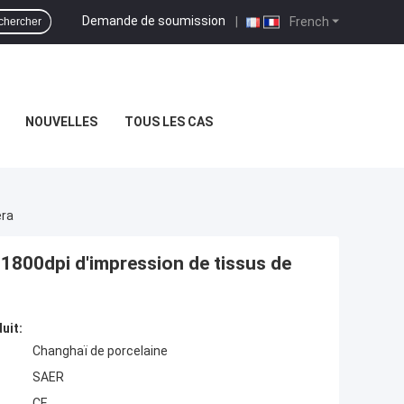
Demande de soumission
|
French
chercher
NOUVELLES
TOUS LES CAS
era
1800dpi d'impression de tissus de
uit:
Changhaï de porcelaine
SAER
CE