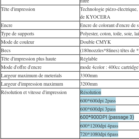
filtre
Tête d'impression
Technologie piézo-électrique, 
de KYOCERA
Encre
Encre de colorant d'encre de s
Type de supports
Polyester, coton, toile, soie, 
Mode de couleur
Double CMYK
Becs
(180nozzles*8lines) têtes de *
Tête d'impression plus haute
Réglable
Mode d'offre d'encre
mode 4color : 400cc cartridge
Largeur maximum de meterials
3300mm
Largeur d'impression maximum
3200mm
Résolution et vitesse d'impression
Résolution
600*600dpi 2pass
600*600dpi 3pass
600*900DPI (passage 3)
600*1200dpi 4pass
720*1080dpi 6pass