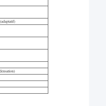
1Hz (adaptatif)
densation)