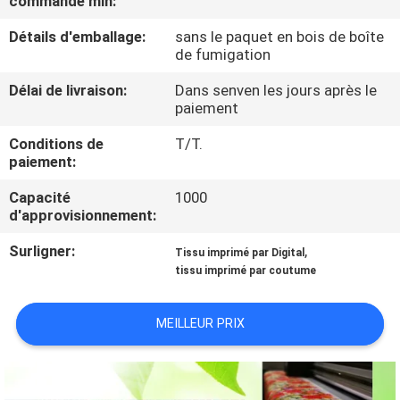
commande min:
VISITE
Détails d'emballage:
sans le paquet en bois de boîte
D'USINE
de fumigation
Délai de livraison:
Dans senven les jours après le
CONTRÔLE
paiement
DE
Conditions de
T/T.
LA
paiement:
QUALITÉ
Capacité
1000
d'approvisionnement:
CONTACT
Surligner:
,
Tissu imprimé par Digital
tissu imprimé par coutume
NOUVELLES
MEILLEUR PRIX
TOUS
LES