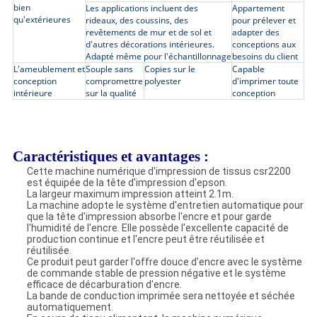
bien
Les applications incluent des
Appartement
qu'extérieures
rideaux, des coussins, des
pour prélever et
revêtements de mur et de sol et
adapter des
d'autres décorations intérieures.
conceptions aux
Adapté même pour l'échantillonnage
besoins du client
L'ameublement et
Souple sans
Copies sur le
Capable
conception
compromettre
polyester
d'imprimer toute
intérieure
sur la qualité
conception
Caractéristiques et avantages :
Cette machine numérique d'impression de tissus csr2200
est équipée de la tête d'impression d'epson.
La largeur maximum impression atteint 2.1m.
La machine adopte le système d'entretien automatique pour
que la tête d'impression absorbe l'encre et pour garde
l'humidité de l'encre. Elle possède l'excellente capacité de
production continue et l'encre peut être réutilisée et
réutilisée.
Ce produit peut garder l'offre douce d'encre avec le système
de commande stable de pression négative et le système
efficace de décarburation d'encre.
La bande de conduction imprimée sera nettoyée et séchée
automatiquement.