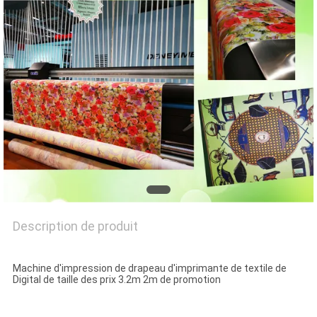
CAS
COMPANY
NEWS
PLAN
DU
SITE
POLITIQUE
Description de produit
DE
Machine d'impression de drapeau d'imprimante de textile de
CONFIDENTIALITÉ
Digital de taille des prix 3.2m 2m de promotion