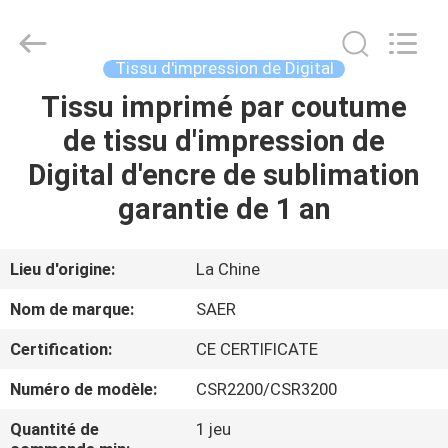
2026
Shanghai
Color
Digital
Supplier
Tissu d'impression de Digital
Co.,
Ltd..
Tissu imprimé par coutume
APERÇU
All
Rights
Reserved.
de tissu d'impression de
PRODUITS
Digital d'encre de sublimation
garantie de 1 an
VIDÉOS
Lieu d'origine:
La Chine
A
Nom de marque:
SAER
PROPOS
Certification:
CE CERTIFICATE
DE
Numéro de modèle:
CSR2200/CSR3200
NOUS
Quantité de
1 jeu