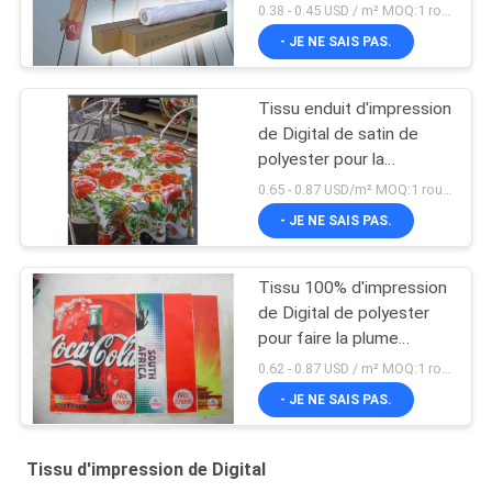
bannière diminuer
0.38 - 0.45 USD / m² MOQ:1 rouleau
directement
- JE NE SAIS PAS.
Tissu enduit d'impression
de Digital de satin de
polyester pour la
fabrication de nappe
0.65 - 0.87 USD/m² MOQ:1 rouleau
- JE NE SAIS PAS.
Tissu 100% d'impression
de Digital de polyester
pour faire la plume
diminuer directement
0.62 - 0.87 USD / m² MOQ:1 rouleau
- JE NE SAIS PAS.
Tissu d'impression de Digital