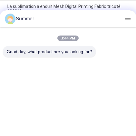
La sublimation a enduit Mesh Digital Printing Fabric tricoté
130G/Sqm
Summer
Bannière imprimant la machine d'impression de drapeau de
machine d'impression de sublimation de Digital
3:44 PM
Petit pain à la maison de jet d'encre de Digital de tissu
d'impression de sublimation de textile pour rouler la machine
Good day, what product are you looking for?
Catégories populaires
Tous
Machine 
Machine 
D'impression De 
D'impression De 
Tissus De Digital
Tissu De Digital
Imprimante De DTF
Imprimante DTF UV
Machine De 
Imprimante UV
Calendrier De Textile
Imprimante 
Machine 