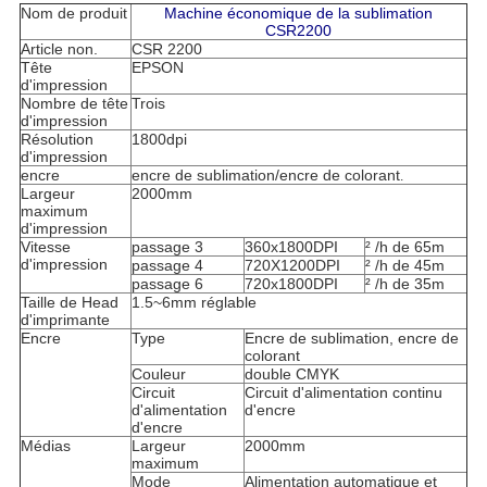
Nom de produit
Machine économique de la sublimation
CSR2200
Article non.
CSR 2200
Tête
EPSON
d'impression
Nombre de tête
Trois
d'impression
Résolution
1800dpi
d'impression
encre
encre de sublimation/encre de colorant
.
Largeur
2000mm
maximum
d'impression
Vitesse
passage 3
360x1800DPI
² /h de 65m
d'impression
passage 4
720X1200DPI
² /h de 45m
passage 6
720x1800DPI
² /h de 35m
Taille de Head
1.5~6mm réglable
d'imprimante
Encre
Type
Encre de sublimation, encre de
colorant
Couleur
double CMYK
Circuit
Circuit d'alimentation continu
d'alimentation
d'encre
d'encre
Médias
Largeur
2000mm
maximum
Mode
Alimentation automatique et