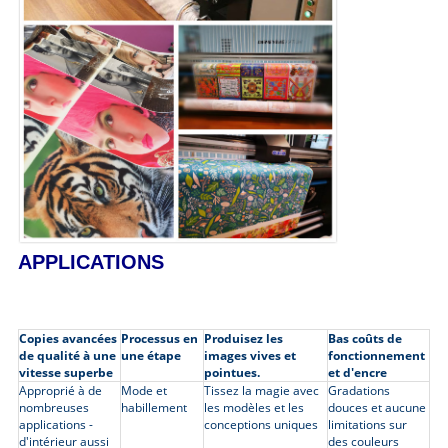
APPLICATIONS
Copies avancées
Processus en
Produisez les
Bas coûts de
de qualité à une
une étape
images vives et
fonctionnement
vitesse superbe
pointues.
et d'encre
Approprié à de
Mode et
Tissez la magie avec
Gradations
nombreuses
habillement
les modèles et les
douces et aucune
applications -
conceptions uniques
limitations sur
d'intérieur aussi
des couleurs