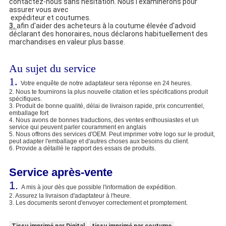
contactez-nous sans hésitation. Nous l'examinerons pour
assurer vous avec
expéditeur et coutumes.
3.
afin d'aider des acheteurs à
la
coutume élevée d'advoid
déclarant des honoraires, nous déclarons habituellement des
marchandises en valeur plus basse.
Au sujet du service
1.
Votre enquête de notre adaptateur sera réponse en 24 heures.
2. Nous te fournirons la plus nouvelle citation et les spécifications produit
spécifiques.
3. Produit de bonne qualité, délai de livraison rapide, prix concurrentiel,
emballage fort
4. Nous avons de bonnes traductions, des ventes enthousiastes et un
service qui peuvent parler couramment en anglais
5. Nous offrons des services d'OEM. Peut imprimer votre logo sur le produit,
peut adapter l'emballage et d'autres choses aux besoins du client.
6. Provide a détaillé le rapport des essais de produits.
Service après-vente
1.
A mis à jour dès que possible l'information de expédition.
2. Assurez la livraison d'adaptateur à l'heure.
3. Les documents seront d'envoyer correctement et promptement.
Tissu imprimé par Digital
tissu imprimé par coutume