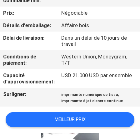
commande min:
VISITE
Prix:
Négociable
D'USINE
Détails d'emballage:
Affaire bois
CONTRÔLE
Délai de livraison:
Dans un délai de 10 jours de
DE
travail
LA
Conditions de
Western Union, Moneygram,
paiement:
T/T
QUALITÉ
Capacité
USD 21.000 USD par ensemble
d'approvisionnement:
CONTACT
Surligner:
,
imprimante numérique de tissu
imprimante à jet d'encre continue
NOUVELLES
MEILLEUR PRIX
TOUS
LES