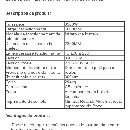
Description de produit :
Puissance
3500W
Largeur fonctionnante
1600MM
Modèle de fonctionnement de
Infrarouge lointain
tube de corps noir
Dimension de Tuble de la
2200MM
chaleur
La température fonctionnante
°C 100 à 250
Tension
0 à 1.2Kg
Tension locale
220~240V 50HZ
Méthode de travail Take Up
Directement ou petit pain à
Prenez le diamètre de médias
rouler.
(le petit pain à rouler)
300mm
Poids
294kg
Certification
CE diplômée
Paquet
Aucun paquet en bois de
fumiation
Imprimante disponible
Mimaki, Roland, Mutoh et toute
imprimante de Piazo
Avantages de
produit :
Facile de charger les médias dans et le four pendant votre
fonctionnement de machine