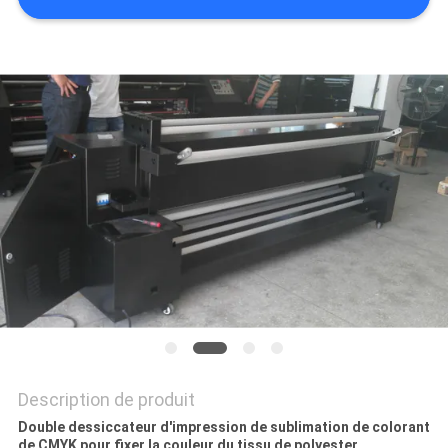
CAS
COMPANY
NEWS
PLAN
DU
SITE
POLITIQUE
DE
CONFIDENTIALITÉ
Description de produit
Double dessiccateur d'impression de sublimation de colorant
de CMYK pour fixer la couleur du tissu de polyester