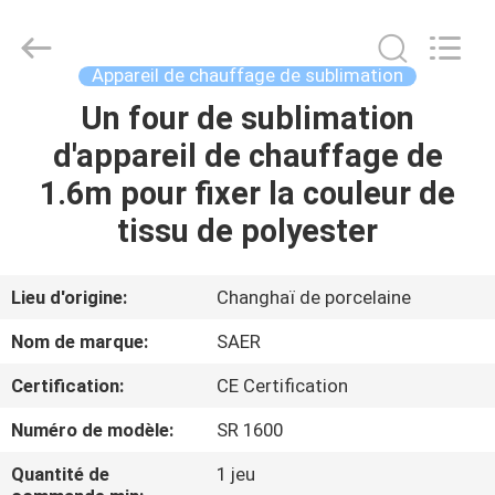
2026
Shanghai
Color
Digital
Supplier
Appareil de chauffage de sublimation
Co.,
Ltd..
Un four de sublimation
APERÇU
All
Rights
Reserved.
d'appareil de chauffage de
PRODUITS
1.6m pour fixer la couleur de
tissu de polyester
VIDÉOS
Lieu d'origine:
Changhaï de porcelaine
A
Nom de marque:
SAER
PROPOS
Certification:
CE Certification
DE
Numéro de modèle:
SR 1600
NOUS
Quantité de
1 jeu