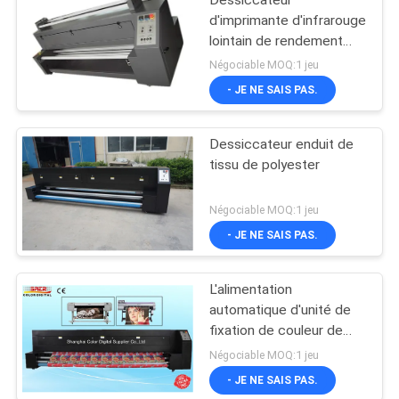
d'imprimante d'infrarouge
lointain de rendement
élevé avec le contrôle de
Négociable MOQ:1 jeu
tension de Digital
- JE NE SAIS PAS.
Dessiccateur enduit de
tissu de polyester
Négociable MOQ:1 jeu
- JE NE SAIS PAS.
L'alimentation
automatique d'unité de
fixation de couleur de
machine d'appareil de
Négociable MOQ:1 jeu
chauffage de
- JE NE SAIS PAS.
sublimation de grand