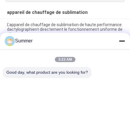
format prennent le
système
appareil de chauffage de sublimation
L'appareil de chauffage de sublimation de haute performance
dactylographient directement le fonctionnement uniforme de
vitesse
Summer
220 - imprimante de sublimation de la chaleur de la tension
240v pour le textile avec la haute température
3:23 AM
Alimentation automatique d'unité de fixation de couleur de
machine de sublimation de la chaleur de grand format
Good day, what product are you looking for?
Catégories populaires
Tous
Machine 
Machine 
D'impression De 
D'impression De 
Tissus De Digital
Tissu De Digital
Imprimante De DTF
Imprimante DTF UV