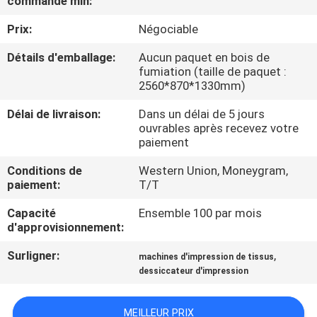
commande min:
VISITE
Prix:
Négociable
D'USINE
Détails d'emballage:
Aucun paquet en bois de
fumiation (taille de paquet :
CONTRÔLE
2560*870*1330mm)
DE
Délai de livraison:
Dans un délai de 5 jours
LA
ouvrables après recevez votre
paiement
QUALITÉ
Conditions de
Western Union, Moneygram,
paiement:
T/T
CONTACT
Capacité
Ensemble 100 par mois
d'approvisionnement:
NOUVELLES
Surligner:
,
machines d'impression de tissus
dessiccateur d'impression
TOUS
LES
MEILLEUR PRIX