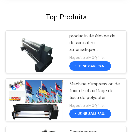
Top Produits
productivité élevée de
dessiccateur
automatique
d'imprimante de 1.8m
Négociable MOQ:1 jeu
avec l'électro chauffage
- JE NE SAIS PAS.
thermique
Machine d'impression de
four de chauffage de
tissu de polyester
d'appareil de chauffage
Négociable MOQ:1 jeu
de sublimation de
- JE NE SAIS PAS.
bannières de drapeaux
Dessiccateur