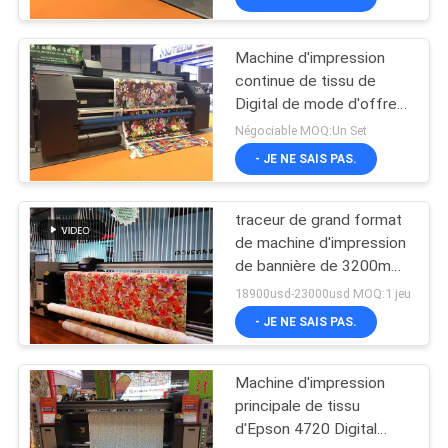
Machine d'impression
continue de tissu de
Digital de mode d'offre
d'encre
Négociable MOQ:Un Set
- JE NE SAIS PAS.
traceur de grand format
de machine d'impression
de bannière de 3200mm
avec la tête d'impression
18900usd-23000usd MOQ:1 jeu
de 4720 Epson
- JE NE SAIS PAS.
Machine d'impression
principale de tissu
d'Epson 4720 Digital