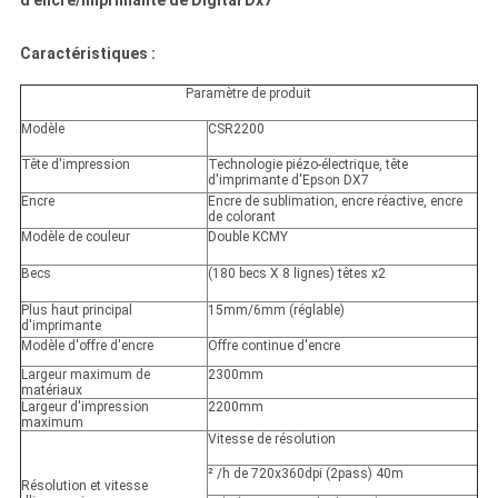
d'encre/imprimante de Digital Dx7
Caractéristiques :
Paramètre de produit
Modèle
CSR2200
Tête d'impression
Technologie piézo-électrique, tête
d'imprimante d'Epson DX7
Encre
Encre de sublimation, encre réactive, encre
de colorant
Modèle de couleur
Double KCMY
Becs
(180 becs X 8 lignes) têtes x2
Plus haut principal
15mm/6mm (réglable)
d'imprimante
Modèle d'offre d'encre
Offre continue d'encre
Largeur maximum de
2300mm
matériaux
Largeur d'impression
2200mm
maximum
Vitesse de résolution
²
/h de 720x360dpi (2pass) 40m
Résolution et vitesse