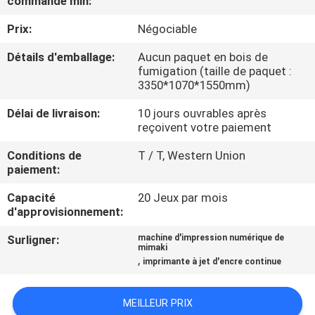
commande min:
VISITE
Prix:
Négociable
D'USINE
Détails d'emballage:
Aucun paquet en bois de
fumigation (taille de paquet :
CONTRÔLE
3350*1070*1550mm)
DE
Délai de livraison:
10 jours ouvrables après
LA
reçoivent votre paiement
QUALITÉ
Conditions de
T / T, Western Union
paiement:
CONTACT
Capacité
20 Jeux par mois
d'approvisionnement:
NOUVELLES
Surligner:
machine d'impression numérique de
mimaki
,
imprimante à jet d'encre continue
TOUS
MEILLEUR PRIX
LES