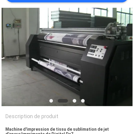
CAS
COMPANY
NEWS
PLAN
DU
SITE
POLITIQUE
DE
CONFIDENTIALITÉ
Description de produit
Machine d'impression de tissu de sublimation de jet