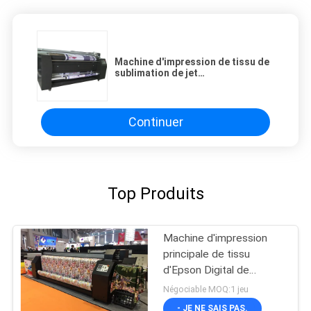
Machine d'impression de tissu de
sublimation de jet
d'encre/imprimante de Digital Dx7
Continuer
Top Produits
Machine d'impression
principale de tissu
d'Epson Digital de
couleur de CMYK quatre
Négociable MOQ:1 jeu
- JE NE SAIS PAS.