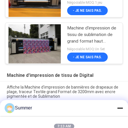
automatique pour la
Négociable MOQ:1 jeu
tente et le tissu de
- JE NE SAIS PAS.
parapluie de drapeau
Machine d'impression de
tissu de sublimation de
grand format haut
Precison pour le
Négociable MOQ:Un Set
drapeau/affiche
- JE NE SAIS PAS.
Machine d'impression de tissu de Digital
Affiche la Machine d'impression de bannières de drapeaux de
plage, traceur Textile grand Format de 3200mm avec encre
pigmentée et de Sublimation
Summer
Imprimante de tissus Impresora Machine d'impression
numérique textile / tissu à vendre 4 ou 8 couleurs avec encre
pigment & encre de sublimation
7:13 AM