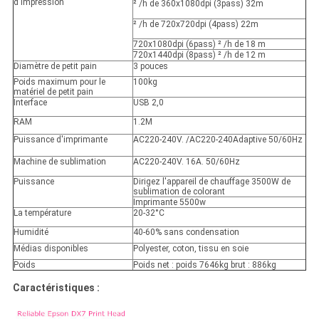
d'impression
²
/h de 360x1080dpi (3pass) 32m
²
/h de 720x720dpi (4pass) 22m
720x1080dpi (6pass)
²
/h
de
18 m
720x1440dpi (8pass)
²
/h
de
12 m
Diamètre de petit pain
3 pouces
Poids maximum pour le
100kg
matériel de petit pain
Interface
USB 2,0
RAM
1.2M
Puissance d'imprimante
AC220-240V. /AC220-240Adaptive 50/60Hz
Machine de sublimation
AC220-240V. 16A. 50/60Hz
Puissance
Dirigez l'appareil de chauffage 3500W de
sublimation de colorant
Imprimante 5500w
La température
20-32°C
Humidité
40-60% sans condensation
Médias disponibles
Polyester, coton, tissu en soie
Poids
Poids net : poids 7646kg brut : 886kg
Caractéristiques :