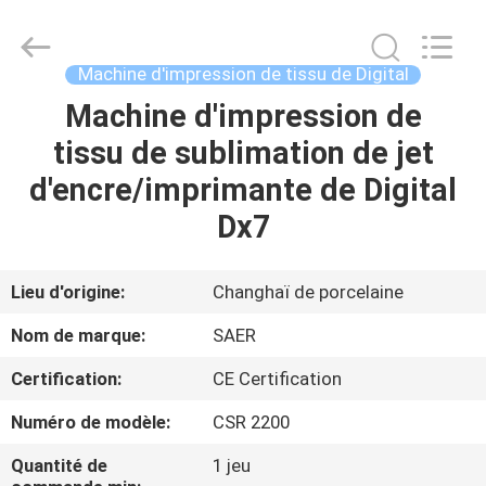
2026
Shanghai
Color
Digital
Supplier
Machine d'impression de tissu de Digital
Co.,
Ltd..
Machine d'impression de
APERÇU
All
Rights
Reserved.
tissu de sublimation de jet
PRODUITS
d'encre/imprimante de Digital
Dx7
VIDÉOS
Lieu d'origine:
Changhaï de porcelaine
A
Nom de marque:
SAER
PROPOS
Certification:
CE Certification
DE
Numéro de modèle:
CSR 2200
NOUS
Quantité de
1 jeu