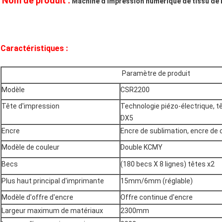
Nom de produit :
Machine d'impression numérique de tissu de l
Caractéristiques :
Paramètre de produit
Modèle
CSR2200
Tête d'impression
Technologie piézo-électrique, 
DX5
Encre
Encre de sublimation, encre de 
Modèle de couleur
Double KCMY
Becs
(180 becs X 8 lignes) têtes x2
Plus haut principal d'imprimante
15mm/6mm (réglable)
Modèle d'offre d'encre
Offre continue d'encre
Largeur maximum de matériaux
2300mm