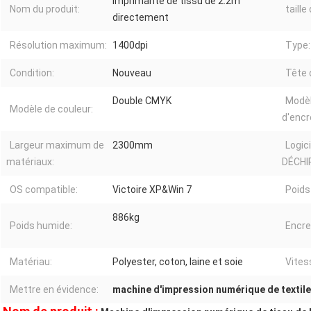
imprimante de tissu de 2.2m
Nom du produit:
taill
directement
Résolution maximum:
1400dpi
Type:
Condition:
Nouveau
Tête 
Double CMYK
Modèl
Modèle de couleur:
d'encr
Largeur maximum de
2300mm
Logici
matériaux:
DÉCHI
OS compatible:
Victoire XP&Win 7
Poids
886kg
Poids humide:
Encre
Matériau:
Polyester, coton, laine et soie
Vites
Mettre en évidence:
machine d'impression numérique de textile