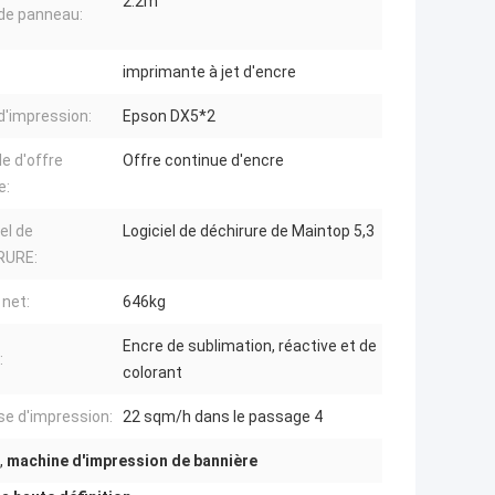
2.2m
e de panneau:
imprimante à jet d'encre
d'impression:
Epson DX5*2
e d'offre
Offre continue d'encre
e:
el de
Logiciel de déchirure de Maintop 5,3
RURE:
 net:
646kg
Encre de sublimation, réactive et de
:
colorant
se d'impression:
22 sqm/h dans le passage 4
,
machine d'impression de bannière