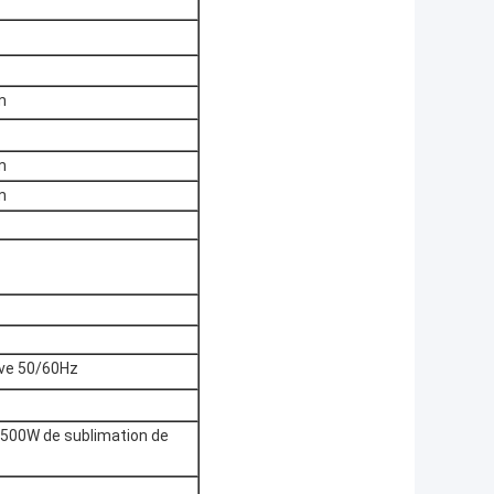
m
m
m
ve 50/60Hz
 3500W de sublimation de