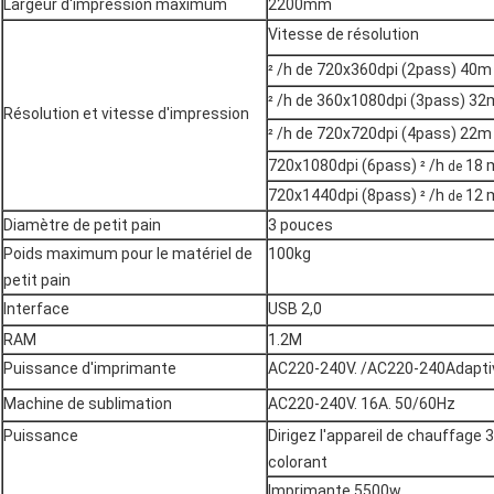
Largeur d'impression maximum
2200mm
Vitesse de résolution
/h de 720x360dpi (2pass) 40m
²
/h de 360x1080dpi (3pass) 32
²
Résolution et vitesse d'impression
/h de 720x720dpi (4pass) 22m
²
720x1080dpi (6pass)
/h
18 
²
de
720x1440dpi (8pass)
/h
12 
²
de
Diamètre de petit pain
3 pouces
Poids maximum pour le matériel de
100kg
petit pain
Interface
USB 2,0
RAM
1.2M
Puissance d'imprimante
AC220-240V. /AC220-240Adapti
Machine de sublimation
AC220-240V. 16A. 50/60Hz
Puissance
Dirigez l'appareil de chauffage
colorant
Imprimante 5500w