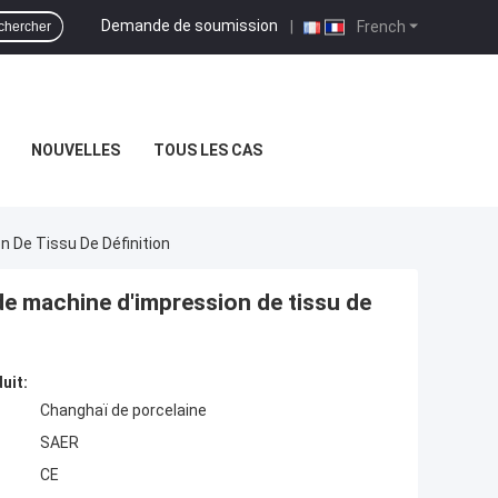
Demande de soumission
|
French
chercher
NOUVELLES
TOUS LES CAS
 De Tissu De Définition
e machine d'impression de tissu de
uit:
Changhaï de porcelaine
SAER
CE