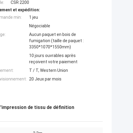
e:
CSR 2200
ement et expédition:
mande min:
1 jeu
Négociable
ge:
Aucun paquet en bois de
fumigation (taille de paquet :
3350*1070*1550mm)
10 jours ouvrables après
reçoivent votre paiement
iement:
T / T, Western Union
ovisionnement:
20 Jeux par mois
impression de tissu de définition