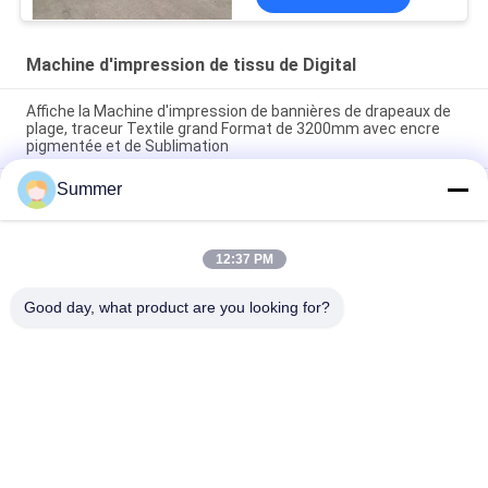
Machine d'impression de tissu de Digital
Affiche la Machine d'impression de bannières de drapeaux de
plage, traceur Textile grand Format de 3200mm avec encre
pigmentée et de Sublimation
Summer
Imprimante de tissus Impresora Machine d'impression
numérique textile / tissu à vendre 4 ou 8 couleurs avec encre
pigment & encre de sublimation
12:37 PM
Système d'impression textile grand format 4 et 8 couleurs de
haute qualité Plotteur de tissu jet d'encre de haute précision
Good day, what product are you looking for?
Catégories populaires
Tous
Machine 
Machine 
D'impression De 
D'impression De 
Tissus De Digital
Tissu De Digital