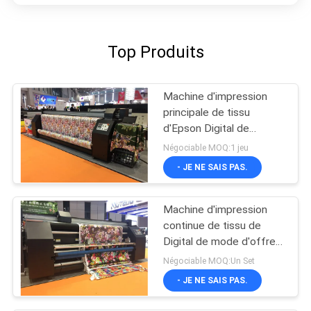
Top Produits
Machine d'impression
principale de tissu
d'Epson Digital de
couleur de CMYK quatre
Négociable MOQ:1 jeu
- JE NE SAIS PAS.
Machine d'impression
continue de tissu de
Digital de mode d'offre
d'encre
Négociable MOQ:Un Set
- JE NE SAIS PAS.