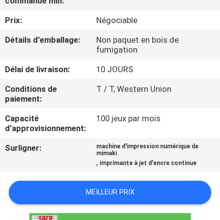
commande min:
VISITE
Prix:
Négociable
D'USINE
Détails d'emballage:
Non paquet en bois de
fumigation
CONTRÔLE
DE
Délai de livraison:
10 JOURS
LA
Conditions de
T / T, Western Union
paiement:
QUALITÉ
Capacité
100 jeux par mois
d'approvisionnement:
CONTACT
Surligner:
machine d'impression numérique de
mimaki
,
imprimante à jet d'encre continue
NOUVELLES
MEILLEUR PRIX
TOUS
LES