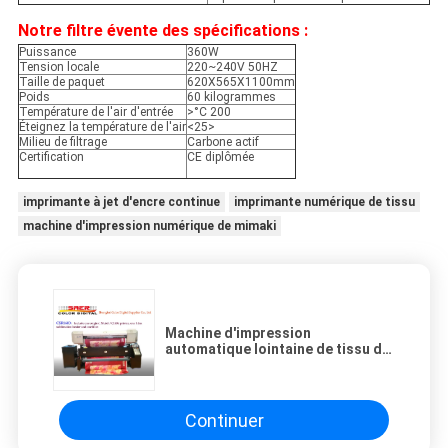
Notre filtre évente des spécifications :
Puissance
360W
Tension locale
220~240V 50HZ
Taille de paquet
620X565X1100mm
Poids
60 kilogrammes
Température de l'air d'entrée
>°C 200
Éteignez la température de l'air
<25>
Milieu de filtrage
Carbone actif
Certification
CE diplômée
imprimante à jet d'encre continue
imprimante numérique de tissu
machine d'impression numérique de mimaki
Machine d'impression
automatique lointaine de tissu de
l'infrarouge 1.6m Digital
multicolore
Continuer