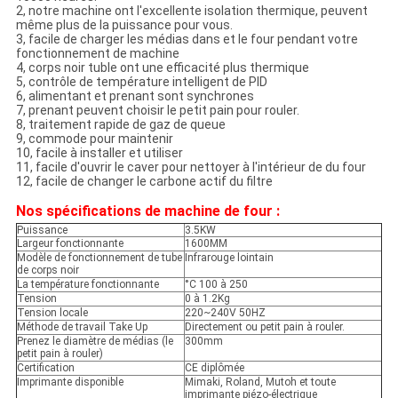
2, notre machine ont l'excellente isolation thermique, peuvent
même plus de la puissance pour vous.
3, facile de charger les médias dans et le four pendant votre
fonctionnement de machine
4, corps noir tuble ont une efficacité plus thermique
5, contrôle de température intelligent de PID
6, alimentant et prenant sont synchrones
7, prenant peuvent choisir le petit pain pour rouler.
8, traitement rapide de gaz de queue
9, commode pour maintenir
10, facile à installer et utiliser
11, facile d'ouvrir le caver pour nettoyer à l'intérieur de du four
12, facile de changer le carbone actif du filtre
Nos spécifications de machine de four :
Puissance
3.5KW
Largeur fonctionnante
1600MM
Modèle de fonctionnement de tube
Infrarouge lointain
de corps noir
La température fonctionnante
°C 100 à 250
Tension
0 à 1.2Kg
Tension locale
220~240V 50HZ
Méthode de travail Take Up
Directement ou petit pain à rouler.
Prenez le diamètre de médias (le
300mm
petit pain à rouler)
Certification
CE diplômée
Imprimante disponible
Mimaki, Roland, Mutoh et toute
imprimante piézo-électrique