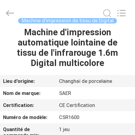
2026
Shanghai
Color
Digital
Supplier
Machine d'impression de tissu de Digital
Co.,
Ltd..
Machine d'impression
APERÇU
All
Rights
Reserved.
automatique lointaine de
PRODUITS
tissu de l'infrarouge 1.6m
Digital multicolore
VIDÉOS
Lieu d'origine:
Changhaï de porcelaine
A
Nom de marque:
SAER
PROPOS
Certification:
CE Certification
DE
Numéro de modèle:
CSR1600
NOUS
Quantité de
1 jeu