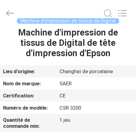
2026
Shanghai
Color
Digital
Supplier
Machine d'impression de tissus de Digital
Co.,
Ltd..
Machine d'impression de
APERÇU
All
Rights
Reserved.
tissus de Digital de tête
PRODUITS
d'impression d'Epson
VIDÉOS
Lieu d'origine:
Changhaï de porcelaine
Nom de marque:
SAER
A
Certification:
CE
PROPOS
Numéro de modèle:
CSR 3200
DE
NOUS
Quantité de
1 jeu
commande min: