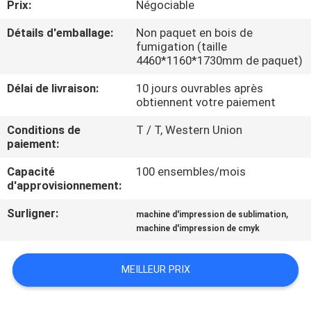
Prix:
Négociable
VISITE
D'USINE
Détails d'emballage:
Non paquet en bois de
fumigation (taille
4460*1160*1730mm de paquet)
CONTRÔLE
Délai de livraison:
10 jours ouvrables après
DE
obtiennent votre paiement
LA
Conditions de
T / T, Western Union
paiement:
QUALITÉ
Capacité
100 ensembles/mois
d'approvisionnement:
CONTACT
Surligner:
,
machine d'impression de sublimation
machine d'impression de cmyk
NOUVELLES
MEILLEUR PRIX
TOUS
LES