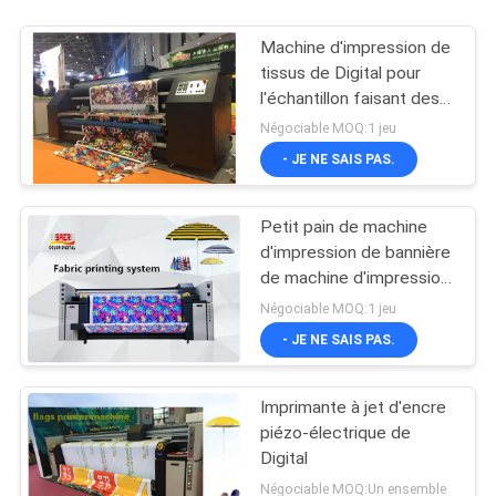
Machine d'impression de
tissus de Digital pour
l'échantillon faisant des
solutions d'impression
Négociable MOQ:1 jeu
- JE NE SAIS PAS.
Petit pain de machine
d'impression de bannière
de machine d'impression
de tissus de jet d'encre
Négociable MOQ:1 jeu
de Digital pour rouler le
- JE NE SAIS PAS.
type
Imprimante à jet d'encre
piézo-électrique de
Digital
Négociable MOQ:Un ensemble