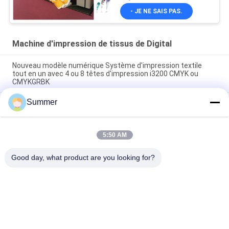
- JE NE SAIS PAS.
Machine d'impression de tissus de Digital
Nouveau modèle numérique Système d'impression textile
tout en un avec 4 ou 8 têtes d'impression i3200 CMYK ou
CMYKGRBK
Summer
Shanghai SAER COLOR 4 couleurs ou 8 couleurs Système
d'impression textile numérique 3200mm Grand format de
tissu Plotter
5:50 AM
Imprimante numérique en polyester sublimation Imprimante
directe de tissu
Good day, what product are you looking for?
Catégories populaires
Tous
Machine 
Machine 
D'impression De 
D'impression De 
Tissus De Digital
Tissu De Digital