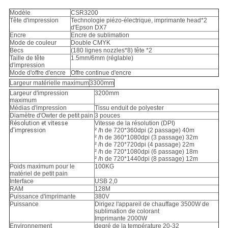
Modèle
CSR3200
Tête d'impression
Technologie piézo-électrique, imprimante head*2
d'Epson DX7
Encre
Encre de sublimation
Mode de couleur
Double CMYK
Becs
(180 lignes nozzles*8) tête *2
Taille de tête
1.5mm/6mm (réglable)
d'impression
Mode d'offre d'encre
Offre continue d'encre
Largeur matérielle maximum
3300mm
Largeur d'impression
3200mm
maximum
Médias d'impression
Tissu enduit de polyester
Diamètre d'Owter de petit pain
3 pouces
Résolution et vitesse
Vitesse de la résolution (DPI)
d'impression
² /h de 720*360dpi (2 passage) 40m
² /h de 360*1080dpi (3 passage) 32m
² /h de 720*720dpi (4 passage) 22m
² /h de 720*1080dpi (6 passage) 18m
² /h de 720*1440dpi (8 passage) 12m
Poids maximum pour le
100KG
matériel de petit pain
Interface
USB 2,0
RAM
128M
Puissance d'imprimante
380V
Puissance
Dirigez l'appareil de chauffage 3500W de
sublimation de colorant
Imprimante 2000W
Environnement
degré de la température 20-32