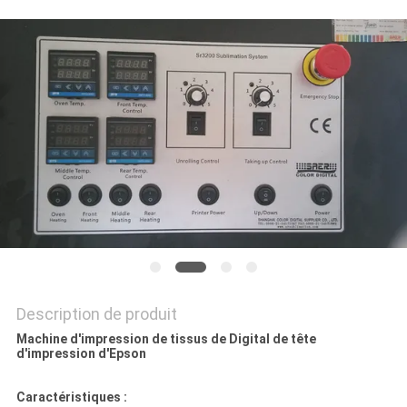
CAS
COMPANY
NEWS
PLAN
DU
SITE
POLITIQUE
Description de produit
DE
Machine d'impression de tissus de Digital de tête
CONFIDENTIALITÉ
d'impression d'Epson
Caractéristiques :