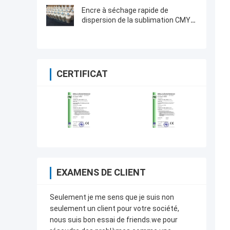
à jet d'encre de textile
Encre à séchage rapide de
dispersion de la sublimation CMYK
pour Epson dx4, dx5, dx7
CERTIFICAT
EXAMENS DE CLIENT
Seulement je me sens que je suis non
seulement un client pour votre société,
nous suis bon essai de friends.we pour