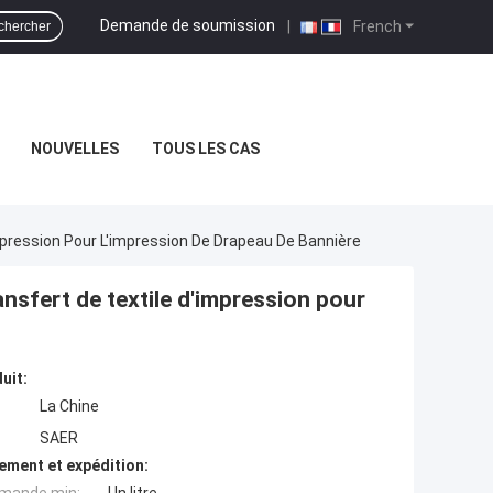
Demande de soumission
|
French
chercher
NOUVELLES
TOUS LES CAS
mpression Pour L'impression De Drapeau De Bannière
ansfert de textile d'impression pour
uit:
La Chine
SAER
ement et expédition: