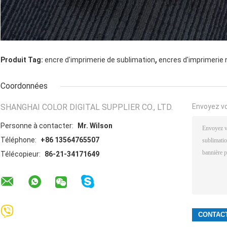
,
Produit Tag:
encre d'imprimerie de sublimation
encres d'imprimerie
Coordonnées
SHANGHAI COLOR DIGITAL SUPPLIER CO., LTD.
Envoyez v
Personne à contacter:
Mr. Wilson
Téléphone:
+86 13564765507
Télécopieur:
86-21-34171649