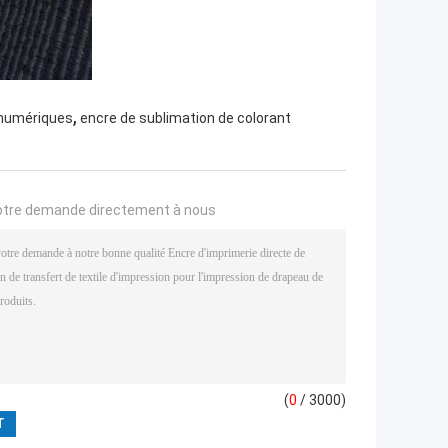
,
 numériques
encre de sublimation de colorant
otre demande directement à nous
(
0
/ 3000)