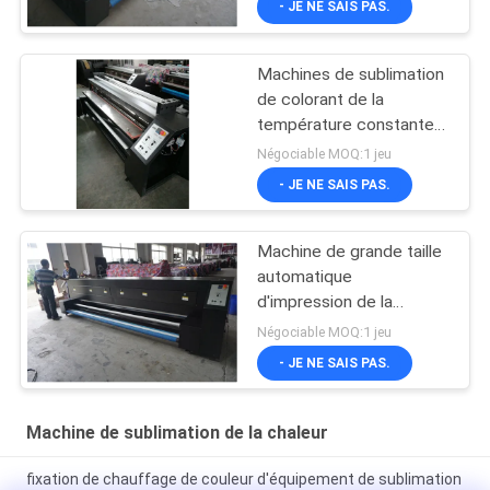
- JE NE SAIS PAS.
Machines de sublimation
de colorant de la
température constante
pour les imprimantes
Négociable MOQ:1 jeu
piézo-électriques
- JE NE SAIS PAS.
Machine de grande taille
automatique
d'impression de la
chaleur avec la haute
Négociable MOQ:1 jeu
température
- JE NE SAIS PAS.
Machine de sublimation de la chaleur
fixation de chauffage de couleur d'équipement de sublimation