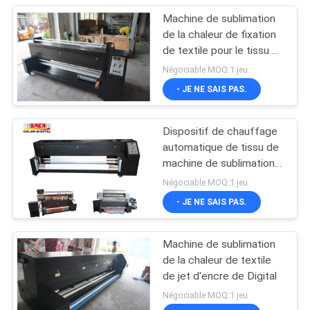
Machine de sublimation
de la chaleur de fixation
de textile pour le tissu de
polyester
Négociable MOQ:1 jeu
- JE NE SAIS PAS.
Dispositif de chauffage
automatique de tissu de
machine de sublimation
de la chaleur avec du CE
Négociable MOQ:1 jeu
diplômée
- JE NE SAIS PAS.
Machine de sublimation
de la chaleur de textile
de jet d'encre de Digital
Négociable MOQ:1 jeu