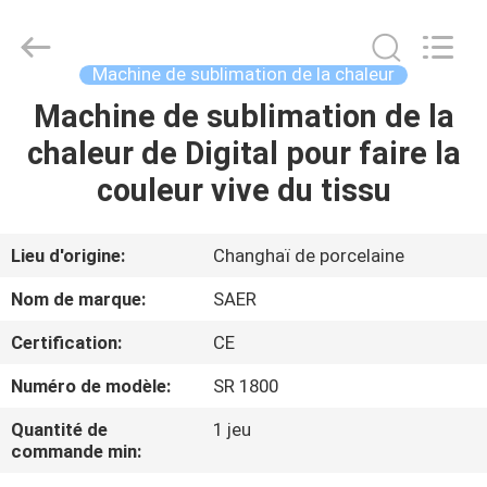
2026
Shanghai
Color
Digital
Supplier
Machine de sublimation de la chaleur
Co.,
Ltd..
Machine de sublimation de la
APERÇU
All
Rights
Reserved.
chaleur de Digital pour faire la
PRODUITS
couleur vive du tissu
VIDÉOS
Lieu d'origine:
Changhaï de porcelaine
Nom de marque:
SAER
A
Certification:
CE
PROPOS
Numéro de modèle:
SR 1800
DE
NOUS
Quantité de
1 jeu
commande min: