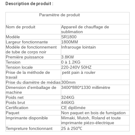
Description de produit :
Paramètre de produit
Nom de produit
Appareil de chauffage de
sublimation
Modèle
SR1800
Largeur fonctionnante
1800MM
Modèle de fonctionnement
Infrarouge lointain
de tube de corps noir
Première puissance
3.8KW
Tension
0 à 1.2KG
Tension locale
220-240V 50HZ
Prise de la méthode de
petit pain à rouler
travail
Prise du diamètre de médias
300mm
Dimension d'emballage de
3400*880*1330 millimètre
machine
Poids net
324KG
Poids brut
446KG
Certification
CE diplômée
Paquet
Non paquet en bois de fumigation
Imprimante disponible
Mimaki, Mutoh, Roland et toute
imprimante piézo-électrique
Tempreture fonctionnant
25 à 250℃