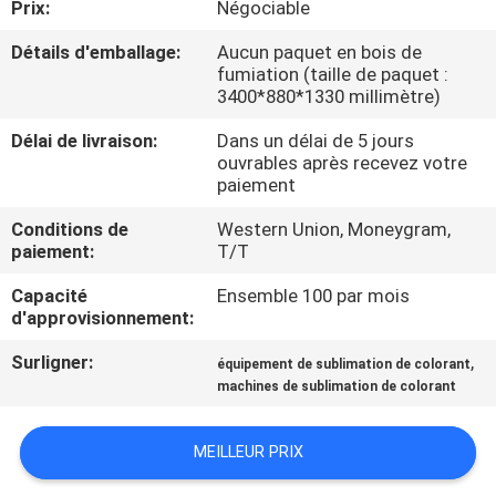
Prix:
Négociable
VISITE
D'USINE
Détails d'emballage:
Aucun paquet en bois de
fumiation (taille de paquet :
3400*880*1330 millimètre)
CONTRÔLE
Délai de livraison:
Dans un délai de 5 jours
DE
ouvrables après recevez votre
paiement
LA
Conditions de
Western Union, Moneygram,
QUALITÉ
paiement:
T/T
Capacité
Ensemble 100 par mois
CONTACT
d'approvisionnement:
Surligner:
,
équipement de sublimation de colorant
NOUVELLES
machines de sublimation de colorant
TOUS
MEILLEUR PRIX
LES