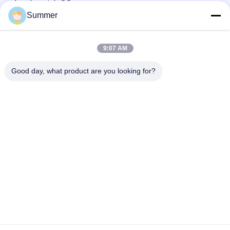
de colorant de 3.2m
Summer
Machine 3.2m Heater Printer de sublimation de la chaleur
d'unité de fixation
9:07 AM
Unité de grande taille fonctionnante automatique de fixation
de largeur de la machine 3.2m d'impression de la chaleur
Good day, what product are you looking for?
Catégories populaires
Tous
Machine 
Machine 
D'impression De 
D'impression De 
Tissus De Digital
Tissu De Digital
Imprimante De DTF
Imprimante DTF UV
Machine De 
Imprimante UV
Calendrier De Textile
Imprimante 
Machine 
Dissolvante D'eco
D'impression De 