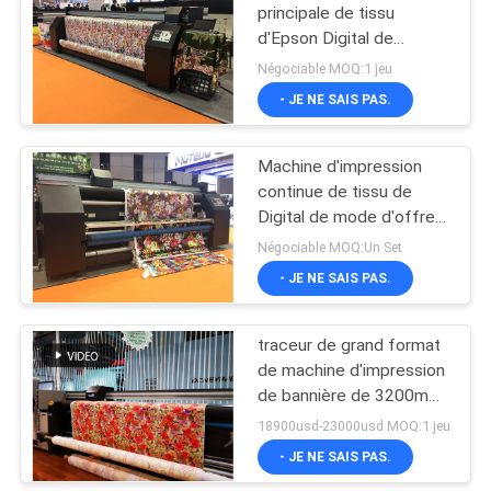
principale de tissu
d'Epson Digital de
couleur de CMYK quatre
Négociable MOQ:1 jeu
- JE NE SAIS PAS.
Machine d'impression
continue de tissu de
Digital de mode d'offre
d'encre
Négociable MOQ:Un Set
- JE NE SAIS PAS.
traceur de grand format
de machine d'impression
de bannière de 3200mm
avec la tête d'impression
18900usd-23000usd MOQ:1 jeu
de 4720 Epson
- JE NE SAIS PAS.