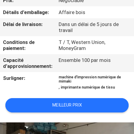
Prix:
Négociable
VISITE
Détails d'emballage:
Affaire bois
D'USINE
Délai de livraison:
Dans un délai de 5 jours de
travail
CONTRÔLE
DE
Conditions de
T / T, Western Union,
paiement:
MoneyGram
LA
Capacité
Ensemble 100 par mois
QUALITÉ
d'approvisionnement:
Surligner:
machine d'impression numérique de
CONTACT
mimaki
,
imprimante numérique de tissu
NOUVELLES
MEILLEUR PRIX
TOUS
LES