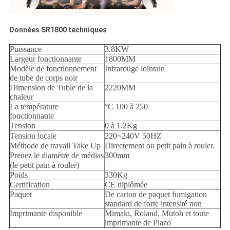
Données SR1800 techniques
Puissance
3.8KW
Largeur fonctionnante
1800MM
Modèle de fonctionnement
Infrarouge lointain
de tube de corps noir
Dimension de Tuble de la
2220MM
chaleur
La température
°C 100 à 250
fonctionnante
Tension
0 à 1.2Kg
Tension locale
220~240V 50HZ
Méthode de travail Take Up
Directement ou petit pain à rouler.
Prenez le diamètre de médias
300mm
(le petit pain à rouler)
Poids
330Kg
Certification
CE diplômée
Paquet
De carton de paquet fumigation
standard de forte intensité non
Imprimante disponible
Mimaki, Roland, Mutoh et toute
imprimante de Piazo