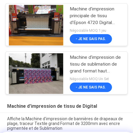
Machine d'impression
principale de tissu
d'Epson 4720 Digital
automatique pour la
Négociable MOQ:1 jeu
tente et le tissu de
- JE NE SAIS PAS.
parapluie de drapeau
Machine d'impression de
tissu de sublimation de
grand format haut
Precison pour le
Négociable MOQ:Un Set
drapeau/affiche
- JE NE SAIS PAS.
Machine d'impression de tissu de Digital
Affiche la Machine d'impression de bannières de drapeaux de
plage, traceur Textile grand Format de 3200mm avec encre
pigmentée et de Sublimation