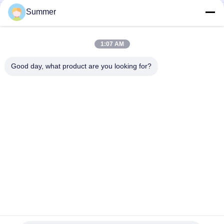
Summer
Imprimante de tissus Impresora Machine d'impression
numérique textile / tissu à vendre 4 ou 8 couleurs avec encre
pigment & encre de sublimation
1:07 AM
Système d'impression textile grand format 4 et 8 couleurs de
haute qualité Plotteur de tissu jet d'encre de haute précision
Good day, what product are you looking for?
Catégories populaires
Tous
Machine 
Machine 
D'impression De 
D'impression De 
Tissus De Digital
Tissu De Digital
Imprimante De DTF
Imprimante DTF UV
Machine De 
Imprimante UV
Calendrier De Textile
Imprimante 
Machine 
Dissolvante D'eco
D'impression De 