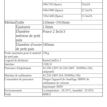
540x720 (4pass)
32m2/h
540x1080 (6pass)
22.2m2/h
720x1440 (8pass)
13.5m2/h
Médias
Taille
210mm~1910mm
Épaisseur
1.0mm
Diamètre
Pouce 2 Inch/3
intérieur de petit
pain
Diamètre d'owter
180mm
de petit pain
Poids maximum pour le matériel
25Kg
de petit pain
Logiciel de déchirure
RasterLinkPro 5
Interface
USB2.0
Puissance d'imprimante
AC100-120V/AC220-240V .50/60Hz±1Hz
(adaptatif)
Machine de sublimation
AC220-240V.16A.50/60Hz±1Hz
Consumtion de puissance
Dirigez l'appareil de chauffage 3800W de
sublimation de colorant
Imprimante 360W
Environnement
La température : 20-35°C
,
humidité : 35-65%
Poids
600KG