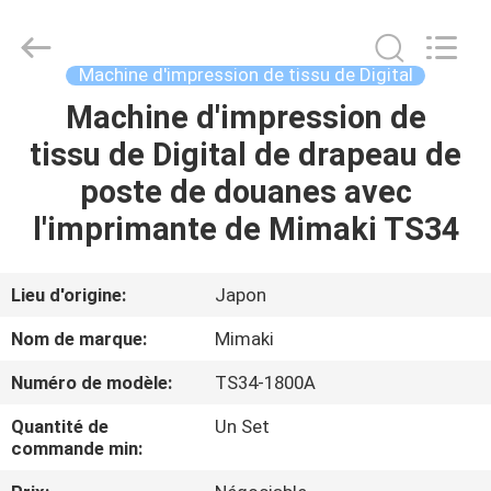
2026
Shanghai
Color
Digital
Supplier
Machine d'impression de tissu de Digital
Co.,
Ltd..
Machine d'impression de
APERÇU
All
Rights
Reserved.
tissu de Digital de drapeau de
PRODUITS
poste de douanes avec
l'imprimante de Mimaki TS34
VIDÉOS
Lieu d'origine:
Japon
A
Nom de marque:
Mimaki
PROPOS
Numéro de modèle:
TS34-1800A
DE
Quantité de
Un Set
NOUS
commande min: