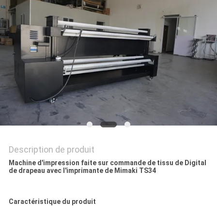
CAS
COMPANY
NEWS
PLAN
DU
SITE
Description de produit
POLITIQUE
Machine d'impression faite sur commande de tissu de Digital
DE
de drapeau avec l'imprimante de Mimaki TS34
CONFIDENTIALITÉ
Caractéristique du produit