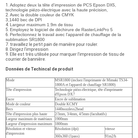
1.
Adoptez deux la tête d'impression de PCS Epson DX5,
technologie piézo-électrique avec la haute précision,
2.
Avec la double couleur de CMYK
3,1440 bec de DPI
4.
Largeur maximum 1.9m de tissu
5.
Employez le logiciel de déchirure de RasterLinkPro 5
6.
Perfectionnez le travail avec l'appareil de chauffage de la
sublimation SR1800
7. travaillez le petit pain de manière pour rouler.
8. Dirigez l'impression
9. Elle est très utilisée pour marquer l'impression de tissu de
courrier de bannière.
Données de Techincal de produit
Mode
MSR1800 (incluez l'imprimante de Mimaki TS34-
1800A et l'appareil de chauffage SR1800)
Tête d'impression
Technologie piézo-électrique, tête d'imprimante
d'Epson DX7
Encre
Encre de sublimation
Mode de couleur
Double KCMY
Becs
1440nozzlesx2head
Tête d'impression plus haute
2/3mm
,
3/4mm
,
4/5mm (facultatifs)
Largeur maximum de matériaux
1900mm
Largeur d'impression maximum
1800mm
Résolution et vitesse
Résolution (dpi)
vitesse
d'impression
360x360 (1pass)
91m2/h