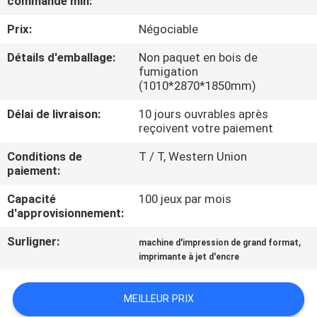
commande min:
VISITE
Prix:
Négociable
D'USINE
Détails d'emballage:
Non paquet en bois de
fumigation
CONTRÔLE
(1010*2870*1850mm)
DE
Délai de livraison:
10 jours ouvrables après
LA
reçoivent votre paiement
QUALITÉ
Conditions de
T / T, Western Union
paiement:
CONTACT
Capacité
100 jeux par mois
d'approvisionnement:
NOUVELLES
Surligner:
,
machine d'impression de grand format
imprimante à jet d'encre
TOUS
MEILLEUR PRIX
LES