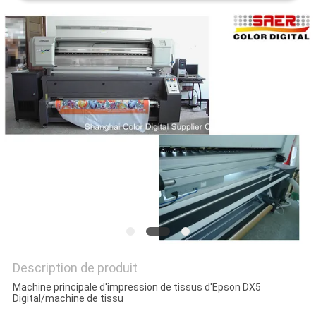
CAS
COMPANY
NEWS
PLAN
DU
SITE
POLITIQUE
DE
Description de produit
CONFIDENTIALITÉ
Machine principale d'impression de tissus d'Epson DX5
Digital/machine de tissu