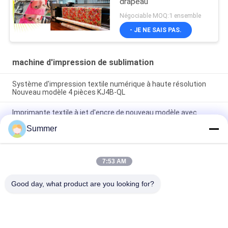
drapeau
Négociable MOQ:1 ensemble
- JE NE SAIS PAS.
machine d'impression de sublimation
Système d'impression textile numérique à haute résolution
Nouveau modèle 4 pièces KJ4B-QL
Imprimante textile à jet d'encre de nouveau modèle avec
chauffage infrarouge très éloigné Machine tout en un
Summer
Système d'impression de tissu avec pigment et encre de
sublimation
Système d'impression sur tissu grand Format I3200A1,
7:53 AM
fabricant numérique, prix d'usine, traceur à haut rendement
pour la publicité
Good day, what product are you looking for?
Catégories populaires
Tous