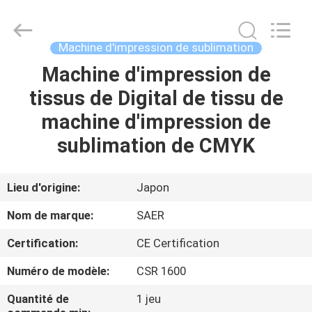
2026
Shanghai
Color
Digital
Supplier
Machine d'impression de sublimation
Co.,
Ltd..
Machine d'impression de
APERÇU
All
Rights
Reserved.
tissus de Digital de tissu de
PRODUITS
machine d'impression de
sublimation de CMYK
VIDÉOS
Lieu d'origine:
Japon
A
Nom de marque:
SAER
PROPOS
Certification:
CE Certification
DE
Numéro de modèle:
CSR 1600
NOUS
Quantité de
1 jeu