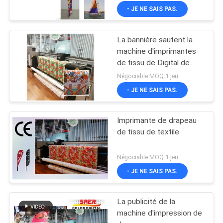
- JE NE SAIS PAS.
La bannière sautent la
machine d'imprimantes
de tissu de Digital de
machine d'impression de
Négociable MOQ:1 jeu
drapeau pour l'affichage
- JE NE SAIS PAS.
Imprimante de drapeau
de tissu de textile
Négociable MOQ:1 jeu
- JE NE SAIS PAS.
La publicité de la
machine d'impression de