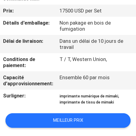
VISITE
Prix:
17500 USD per Set
D'USINE
Détails d'emballage:
Non pakage en bois de
fumigation
CONTRÔLE
Délai de livraison:
Dans un délai de 10 jours de
DE
travail
LA
Conditions de
T / T, Western Union,
QUALITÉ
paiement:
Capacité
Ensemble 60 par mois
CONTACT
d'approvisionnement:
Surligner:
,
imprimante numérique de mimaki
NOUVELLES
imprimante de tissu de mimaki
MEILLEUR PRIX
TOUS
LES