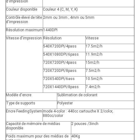
d'impression
Couleur disponible
Couleur 4 (C, M, Y, K)
Contrôle élevé de tête
2mm ou 3mm ; 4mm ou 5mm
d'impression
Résolution maximum
1440DPI
Vitesse d'impression
Résolution
Vitesse
540X720DPI/4pass
17.5m2/h
540X1080DPI/6pass
11.9m2/h
720X720DPI/4pass
15m2/h
720X720DPI/8pass
7.5m2/h
720X540DPI/6ass
10.5m2/h
720X1440DPI/8pass
7.4m2/h
Modèle d'encre
Sublimation de colorant
Type de supports
Polyester
Encre FeedingSystem
mode 4-color : 440cc cartouche X 2/color,
880cc/color
Capacité de mémoire de médias
2 pouces /3inch
disponible
Poids maximum pour des médias de
40Kg