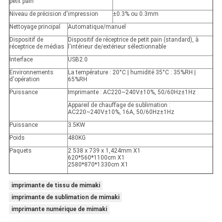
petit pain
Niveau de précision d'impression
±0.3% ou 0.3mm
Nettoyage principal
Automatique/manuel
Dispositif de
Dispositif de réceptrice de petit pain (standard), à
réceptrice de médias
l'intérieur de/extérieur sélectionnable
Interface
USB2.0
Environnements
La température : 20°C | humidité 35°C : 35%RH |
d'opération
65%RH
Puissance
Imprimante : AC220~240V±10%, 50/60Hz±1Hz
Appareil de chauffage de sublimation :
AC220~240V±10%, 16A, 50/60Hz±1Hz
Puissance
3.5KW
Poids
480KG
Paquets
2 538 x 739 x 1,424mm X1
620*560*1100cm X1
2580*870*1330cm X1
imprimante de tissu de mimaki
imprimante de sublimation de mimaki
imprimante numérique de mimaki