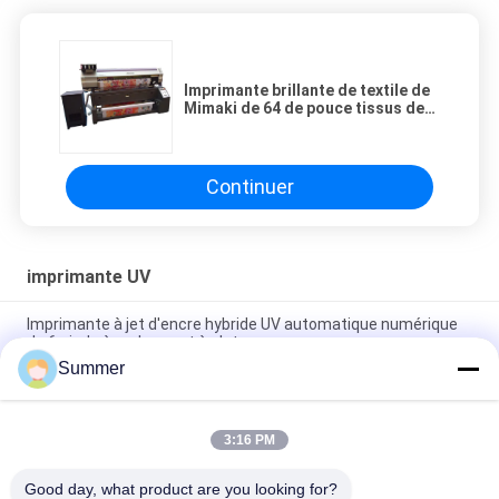
Imprimante brillante de textile de
Mimaki de 64 de pouce tissus de
maille avec l'appareil de chauffage
Systerm de couleur
Continuer
imprimante UV
Imprimante à jet d'encre hybride UV automatique numérique
de 6 pieds à rouleaux et à plat
Summer
Imprimante hybride UV à plat rouleau à rouleau pour
l'impression d'affiches publicitaires, de décorations
électroniques et de matériaux artisanaux
3:16 PM
Imprimante hybride UV à plat et à rouleau de haute qualité
Good day, what product are you looking for?