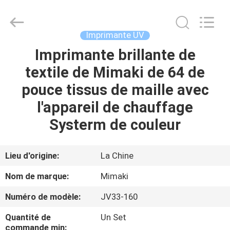
2026
Shanghai
Color
Digital
Supplier
Imprimante UV
Co.,
Ltd..
Imprimante brillante de
APERÇU
All
Rights
Reserved.
textile de Mimaki de 64 de
PRODUITS
pouce tissus de maille avec
l'appareil de chauffage
VIDÉOS
Systerm de couleur
A
Lieu d'origine:
La Chine
PROPOS
Nom de marque:
Mimaki
DE
Numéro de modèle:
JV33-160
NOUS
Quantité de
Un Set
commande min: