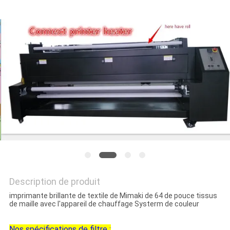
CAS
COMPANY
NEWS
PLAN
DU
SITE
POLITIQUE
DE
Description de produit
CONFIDENTIALITÉ
imprimante brillante de textile de Mimaki de 64 de pouce tissus
de maille avec l'appareil de chauffage Systerm de couleur
Nos spécifications de filtre :