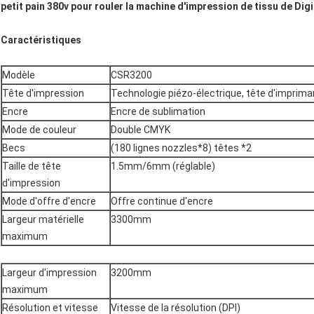
petit pain 380v pour rouler la machine d'impression de tissu de Dig
Caractéristiques
Modèle
CSR3200
Tête d'impression
Technologie piézo-électrique, tête d'imprim
Encre
Encre de sublimation
Mode de couleur
Double CMYK
Becs
(180 lignes nozzles*8) têtes *2
Taille de tête
1.5mm/6mm (réglable)
d'impression
Mode d'offre d'encre
Offre continue d'encre
Largeur matérielle
3300mm
maximum
Largeur d'impression
3200mm
maximum
Résolution et vitesse
Vitesse de la résolution (DPI)