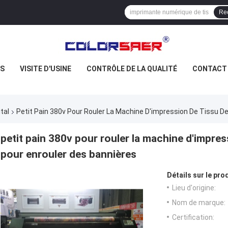
Re
US
VISITE D'USINE
CONTRÔLE DE LA QUALITÉ
CONTACT
tal
Petit Pain 380v Pour Rouler La Machine D'impression De Tissu De 
petit pain 380v pour rouler la machine d'impress
pour enrouler des bannières
Détails sur le prod
Lieu d'origine:
Nom de marque:
Certification: