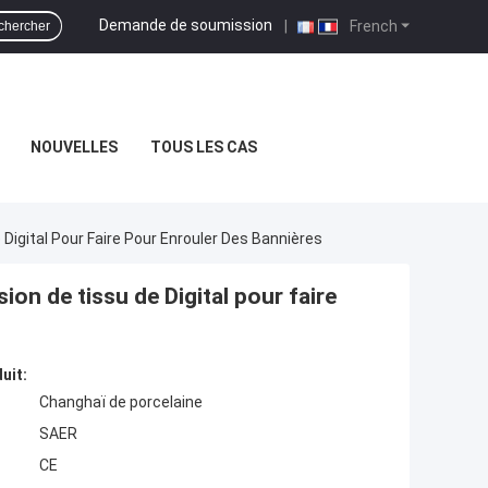
Demande de soumission
|
French
chercher
NOUVELLES
TOUS LES CAS
Digital Pour Faire Pour Enrouler Des Bannières
ion de tissu de Digital pour faire
uit:
Changhaï de porcelaine
SAER
CE