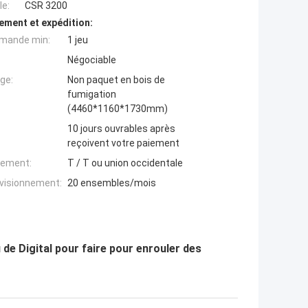
e:
CSR 3200
ement et expédition:
mande min:
1 jeu
Négociable
ge:
Non paquet en bois de
fumigation
(4460*1160*1730mm)
10 jours ouvrables après
reçoivent votre paiement
iement:
T / T ou union occidentale
ovisionnement:
20 ensembles/mois
 de Digital pour faire pour enrouler des