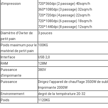
d'impression
720*360dpi (2 passage) 40sqm/h
360*1080dpi (3 passage) 32sqm/h
720*720dpi (4 passage) 22sqm/h
720*1080dpi (6 passage) 18sqm/h
720*1440dpi (8 passage) 12sqm/h
Diamètre d'Owter de
3 pouces
petit pain
Poids maximum pour le
100KG
matériel de petit pain
Interface
USB 2,0
RAM
128M
Puissance
380V
d'imprimante
Puissance
Dirigez l'appareil de chauffage 3500W de sub
Imprimante 2000W
Environnement
degré de la température 20-32
Poids
1120KG