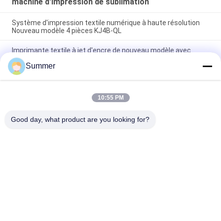
machine d'impression de sublimation
Système d'impression textile numérique à haute résolution
Nouveau modèle 4 pièces KJ4B-QL
Imprimante textile à jet d'encre de nouveau modèle avec
chauffage infrarouge très éloigné Machine tout en un
Summer
Système d'impression de tissu avec pigment et encre de
sublimation
Système d'impression sur tissu grand Format I3200A1,
10:55 PM
fabricant numérique, prix d'usine, traceur à haut rendement
pour la publicité
Good day, what product are you looking for?
Catégories populaires
Tous
Machine 
Machine 
D'impression De 
D'impression De 
Tissus De Digital
Tissu De Digital
Imprimante De DTF
Imprimante DTF UV