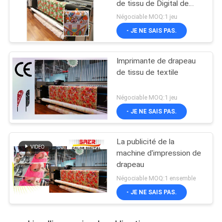
de tissu de Digital de
machine d'impression de
Négociable MOQ:1 jeu
drapeau pour l'affichage
- JE NE SAIS PAS.
Imprimante de drapeau
de tissu de textile
Négociable MOQ:1 jeu
- JE NE SAIS PAS.
La publicité de la
machine d'impression de
drapeau
Négociable MOQ:1 ensemble
- JE NE SAIS PAS.