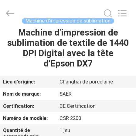
2026
Shanghai
Color
Digital
Supplier
Machine d'impression de sublimation
Co.,
Ltd..
Machine d'impression de
APERÇU
All
Rights
Reserved.
sublimation de textile de 1440
PRODUITS
DPI Digital avec la tête
d'Epson DX7
VIDÉOS
Lieu d'origine:
Changhaï de porcelaine
A
Nom de marque:
SAER
PROPOS
Certification:
CE Certification
DE
Numéro de modèle:
CSR 2200
NOUS
Quantité de
1 jeu