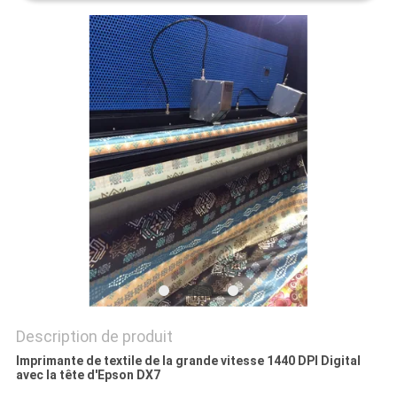
CAS
COMPANY
NEWS
PLAN
DU
SITE
POLITIQUE
DE
Description de produit
CONFIDENTIALITÉ
Imprimante de textile de la grande vitesse 1440 DPI Digital
avec la tête d'Epson DX7