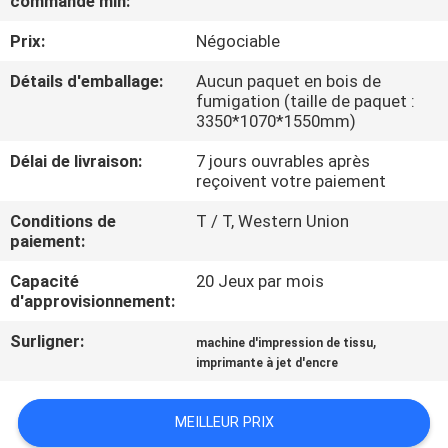
commande min:
VISITE
Prix:
Négociable
D'USINE
Détails d'emballage:
Aucun paquet en bois de
fumigation (taille de paquet :
CONTRÔLE
3350*1070*1550mm)
DE
Délai de livraison:
7 jours ouvrables après
LA
reçoivent votre paiement
QUALITÉ
Conditions de
T / T, Western Union
paiement:
CONTACT
Capacité
20 Jeux par mois
d'approvisionnement:
NOUVELLES
Surligner:
,
machine d'impression de tissu
imprimante à jet d'encre
TOUS
MEILLEUR PRIX
LES