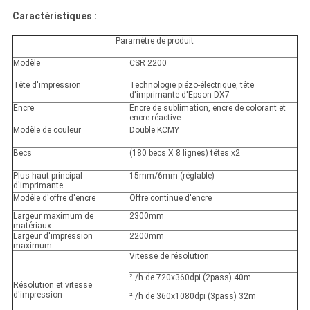
Caractéristiques :
Paramètre de produit
Modèle
CSR 2200
Tête d'impression
Technologie piézo-électrique, tête
d'imprimante d'Epson DX7
Encre
Encre de sublimation, encre de colorant et
encre réactive
Modèle de couleur
Double KCMY
Becs
(180 becs X 8 lignes) têtes x2
Plus haut principal
15mm/6mm (réglable)
d'imprimante
Modèle d'offre d'encre
Offre continue d'encre
Largeur maximum de
2300mm
matériaux
Largeur d'impression
2200mm
maximum
Vitesse de résolution
²
/h de 720x360dpi (2pass) 40m
Résolution et vitesse
d'impression
²
/h de 360x1080dpi (3pass) 32m