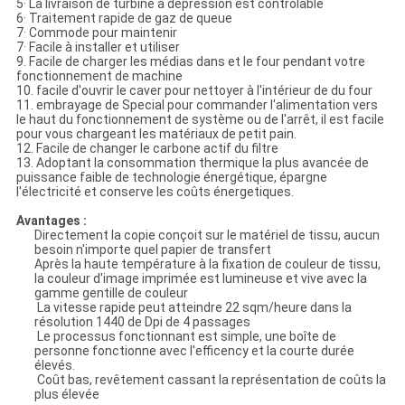
5· La livraison de turbine à dépression est contrôlable
6· Traitement rapide de gaz de queue
7· Commode pour maintenir
7· Facile à installer et utiliser
9. Facile de charger les médias dans et le four pendant votre
fonctionnement de machine
10. facile d'ouvrir le caver pour nettoyer à l'intérieur de du four
11. embrayage de Special pour commander l'alimentation vers
le haut du fonctionnement de système ou de l'arrêt, il est facile
pour vous chargeant les matériaux de petit pain.
12. Facile de changer le carbone actif du filtre
13. Adoptant la consommation thermique la plus avancée de
puissance faible de technologie énergétique, épargne
l'électricité et conserve les coûts énergetiques.
Avantages :
Directement la copie conçoit sur le matériel de tissu, aucun
besoin n'importe quel papier de transfert
Après la haute température à la fixation de couleur de tissu,
la couleur d'image imprimée est lumineuse et vive avec la
gamme gentille de couleur
La vitesse rapide peut atteindre 22 sqm/heure dans la
résolution 1440 de Dpi de 4 passages
Le processus fonctionnant est simple, une boîte de
personne fonctionne avec l'efficency et la courte durée
élevés.
Coût bas, revêtement cassant la représentation de coûts la
plus élevée