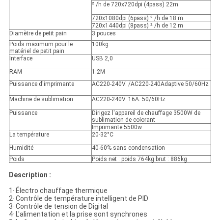
²
/h de 720x720dpi (4pass) 22m
720x1080dpi (6pass)
²
/h
de
18 m
720x1440dpi (8pass)
²
/h
de
12 m
Diamètre de petit pain
3 pouces
Poids maximum pour le
100kg
matériel de petit pain
Interface
USB 2,0
RAM
1.2M
Puissance d'imprimante
AC220-240V. /AC220-240Adaptive 50/60Hz
Machine de sublimation
AC220-240V. 16A. 50/60Hz
Puissance
Dirigez l'appareil de chauffage 3500W de
sublimation de colorant
Imprimante 5500w
La température
20-32°C
Humidité
40-60% sans condensation
Poids
Poids net : poids 764kg brut : 886kg
Description :
1· Électro chauffage thermique
2· Contrôle de température intelligent de PID
3· Contrôle de tension de Digital
4· L'alimentation et la prise sont synchrones